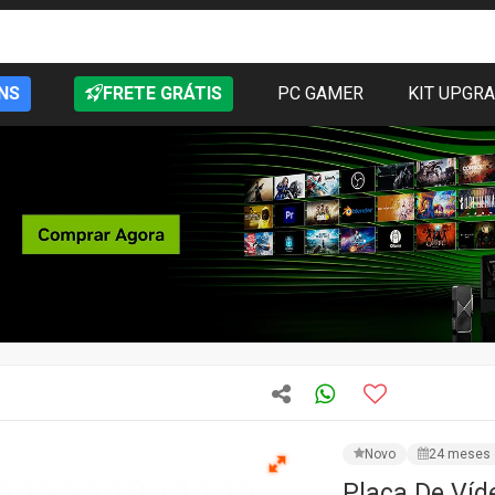
NS
FRETE GRÁTIS
PC GAMER
KIT UPGR
Novo
24 meses 
Placa De Ví