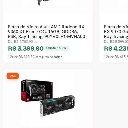
Frete grátis
Frete grátis
Placa de Vídeo VINIK AMD Radeon RX
Placa de V
5600, 6GB, GDDR6,
RX 580 204
GPUVK56006GB2F
VA5815RF8
De:
R$ 1.086,9
R$ 1.139,99
R$ 799,
à vista no Pix
12x
R$ 111,76
12x
R$ 78,4
de
sem juros
no cartão
de