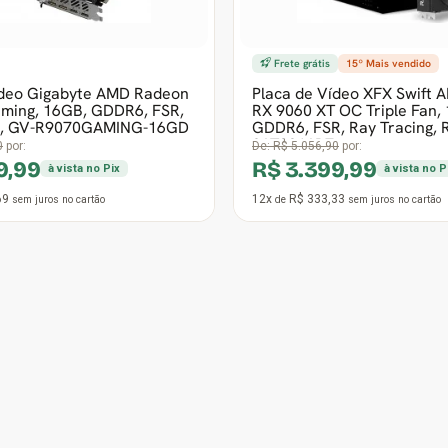
2º Mais vendido
Frete grátis
ídeo Biostar AMD Radeon
Placa de Vídeo PCYES AM
8SP, 8GB, GDDR5, 256 Bit,
550, 4GB, GDDR5, 128-Bit,
2
PVEX5504GBDF
0
por:
De:
R$ 743,90
por:
99
R$ 589,90
à vista no Pix
à vista no Pix
3
12x
R$ 57,83
sem juros
no cartão
de
sem juros
no cartão