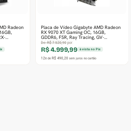
D Radeon RX
Placa de Vídeo Asus Prime AMD
Radeon RX 9070 XT OC Edition, 16GB,
GDDR6, FSR, Ray Tracing, PRIME-
RX9070XT
R$ 6.999,90
à vista no Pix
12x
R$ 686,27
de
sem juros
no cartão