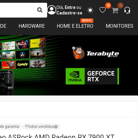
0
0
Olá,
Entre
ou
Cadastre-se
NOVO
ADE
HARDWARE
HOME E ELETRO
MONITORES
de garantia
Todos vendidos
deo ASRock AMD Radeon RX 7900 XT