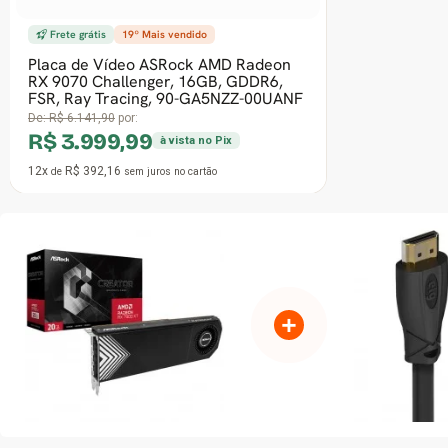
Frete grátis
1º Mais vendido
Placa de Vídeo XFX AMD Radeon RX
7600 Speedster QICK 308, 8GB,
GDDR6, FSR, Ray Tracing, RX-
76PQICKBY
R$ 2.022,92
à vista no Pix
12x
R$ 198,33
de
sem juros
no cartão
+