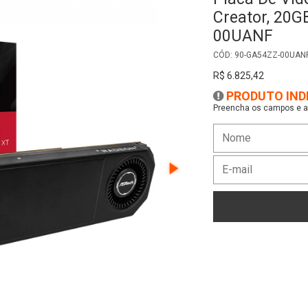
Creator, 20G
00UANF
CÓD: 90-GA54ZZ-00UAN
R$ 6.825,42
PRODUTO IND
Preencha os campos e as