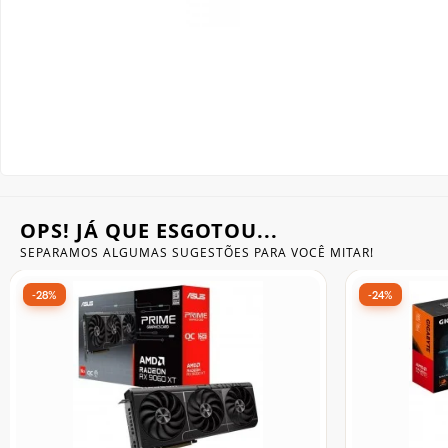
Gabinete Liketec
Fonte Thermaltake
Ver Todos
Fontes Diversas
Ver Todos
OPS! JÁ QUE ESGOTOU...
SEPARAMOS ALGUMAS SUGESTÕES
PARA VOCÊ MITAR!
-31%
-26%