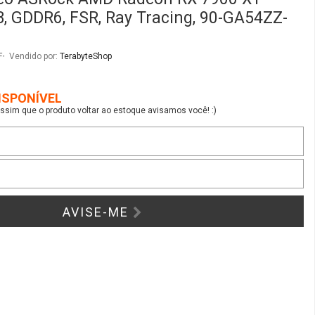
B, GDDR6, FSR, Ray Tracing, 90-GA54ZZ-
F
Vendido por:
TerabyteShop
ISPONÍVEL
sim que o produto voltar ao estoque avisamos você! :)
AVISE-ME