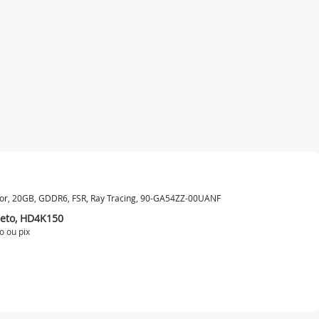
or, 20GB, GDDR6, FSR, Ray Tracing, 90-GA54ZZ-00UANF
reto, HD4K150
o ou
pix