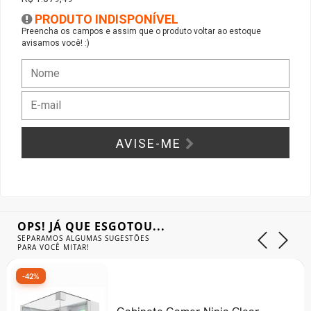
PRODUTO INDISPONÍVEL
Gabinete Liketec
Fonte Thermaltake
Preencha os campos e assim que o produto voltar ao estoque
avisamos você! :)
Ver Todos
Fontes Diversas
Ver Todos
AVISE-ME
OPS! JÁ QUE ESGOTOU...
SEPARAMOS ALGUMAS SUGESTÕES
PARA VOCÊ MITAR!
-42%