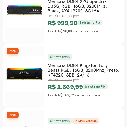
Memória DDR4 XPG Spectrix
D35G, RGB, 16GB, 3200MHz,
Black, AX4U320016G16A-
SBKD35G
De:
R$ 1.499,99
por:
R$ 999,90
à vista no Pix
12x
R$ 98,03
de
sem juros
no cartão
-29%
Frete grátis
Memória DDR4 Kingston Fury
Beast RGB, 16GB, 3200Mhz, Preto,
KF432C16BB12A/16
De:
R$ 2.352,90
por:
R$ 1.669,99
à vista no Pix
12x
R$ 163,72
de
sem juros
no cartão
-10%
Frete grátis
1º Mais vendido