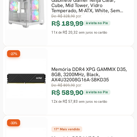
Gabinete Gamer Ninja Clear,
Cube, Mid Tower, Vidro
Temperado, M-ATX, White, Sem
Fonte, Com 3 Fans ARGB, G
De:
R$ 328,90
por:
R$ 189,99
à vista no Pix
11x
R$ 20,32
de
sem juros
no cartão
-27%
Memória DDR4 XPG GAMMIX D35,
8GB, 3200MHz, Black,
AX4U32008G16A-SBKD35
De:
R$ 809,90
por:
R$ 589,90
à vista no Pix
12x
R$ 57,83
de
sem juros
no cartão
-33%
17º Mais vendido