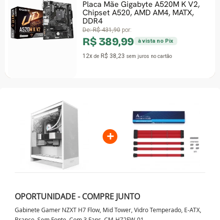
Placa Mãe Gigabyte A520M K V2,
Chipset A520, AMD AM4, MATX,
DDR4
De:
R$ 431,90
por:
R$ 389,99
à vista no Pix
12x
R$ 38,23
de
sem juros
no cartão
+
OPORTUNIDADE - COMPRE JUNTO
Gabinete Gamer NZXT H7 Flow, Mid Tower, Vidro Temperado, E-ATX,
Branco, Sem Fonte, Com 3 Fans, CM-H72FW-01