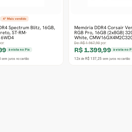
21
12x
R$ 110,77
sem juros
no cartão
de
sem juros
no cartão