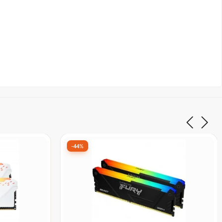
-35%
Frete grátis
2º Mais vendido
r Steel,
Memória DDR4 Rise Mode Z Series,
S416G320C6
8GB, 3200MHz, Preto, RM-D4-8G-
3200Z
De:
R$ 599,99
por:
R$ 389,99
ix
à vista no Pix