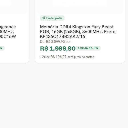
12x
R$ 38,23
de
sem juros
no cartão