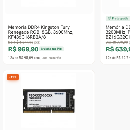
12x
R$ 163,72
12x
R$ 139,
de
sem juros
no cartão
de
Memória DDR4 Hiksemi Armor U10,
8GB, 3200Mhz, Branco
R$ 729,90
à vista no Pix
12x
R$ 71,56
de
sem juros
no cartão