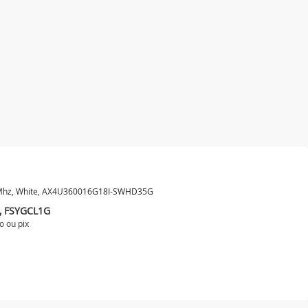
0Mhz, White, AX4U360016G18I-SWHD35G
K, FSYGCL1G
o ou
pix