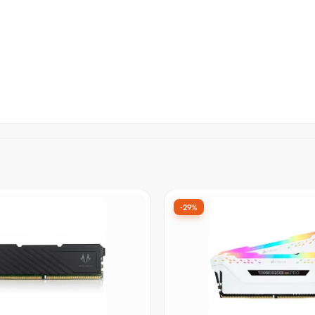
-20%
R4 Kingston Fury Beast,
Memória DDR4 Patriot Vipe
Mhz, Preto,
16GB 3200MHz, Gray, PV
B1/16
0
por:
De:
R$ 1.413,90
por:
9,90
R$ 1.129,90
à vista no Pix
à vista no P