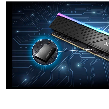
RGB DO SEU JEITO
Defina a iluminação RGB da maneira que desejar.
Escolha entre diferen
cometa) ou sincronize as luzes com suas músicas favoritas através d
através de software de controle RGB de todas as principais marcas de