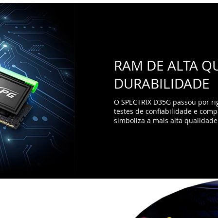
O SPECTRIX D35G passou por ri
testes de confiabilidade e comp
simboliza a mais alta qualidade
tes efeitos (estático, respiratório e
o Modo Música.
Tudo isso pode ser feito
 placas-mãe.