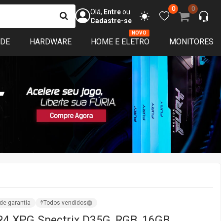
0
0
Olá,
Entre
ou
Cadastre-se
NOVO
ADE
HARDWARE
HOME E ELETRO
MONITORES
de garantia
Todos vendidos
4 XPG Spectrix D35G, RGB, 16GB,
ite, AX4U360016G18I-SWHD35G
-SWHD35G
Vendido por:
TerabyteShop
SC,SP,MG,RJ,ES
ISPONÍVEL
sim que o produto voltar ao estoque avisamos você! :)