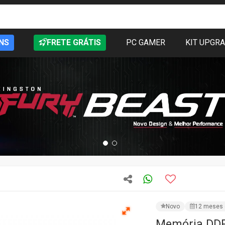
NS
FRETE GRÁTIS
PC GAMER
KIT UPGR
Novo
12 meses 
Memória DDR
3600Mhz, Wh
CÓD: AX4U360016G18I
FRETE GRÁTIS:
RS,PR,
R$ 1.999,00
PRODUTO IND
Preencha os campos e as