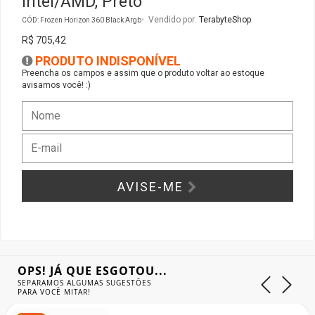
Intel/AMD, Preto
Vendido por:
TerabyteShop
CÓD: Frozen Horizon 360 Black Argb
Gabinete Liketec
Fonte Thermaltake
R$ 705,42
PRODUTO INDISPONÍVEL
Ver Todos
Fontes Diversas
Preencha os campos e assim que o produto voltar ao estoque
avisamos você! :)
Ver Todos
AVISE-ME
OPS! JÁ QUE ESGOTOU...
SEPARAMOS ALGUMAS SUGESTÕES
PARA VOCÊ MITAR!