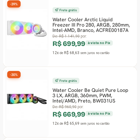
-39%
Frete grátis
Water Cooler Arctic Liquid
Freezer III Pro 280, ARGB, 280mm,
Intel-AMD, Branco, ACFRE00187A
De:
R$ 1.141,90
por:
R$ 699,99
à vista no Pix
12x
R$ 68,63
de
sem juros
no cartão
-30%
Frete grátis
Water Cooler Be Quiet Pure Loop
3 LX, ARGB, 360mm, PWM,
Intel/AMD, Preto, BW031US
De:
R$ 960,90
por:
R$ 669,99
à vista no Pix
12x
R$ 65,69
de
sem juros
no cartão