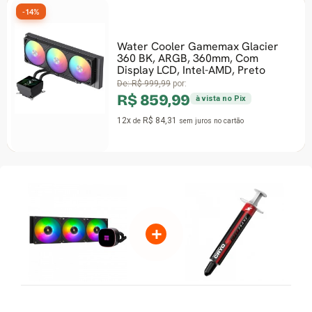
-14%
Water Cooler Gamemax Glacier
360 BK, ARGB, 360mm, Com
Display LCD, Intel-AMD, Preto
De:
R$ 999,99
por:
R$ 859,99
à vista no Pix
12x
R$ 84,31
de
sem juros
no cartão
+