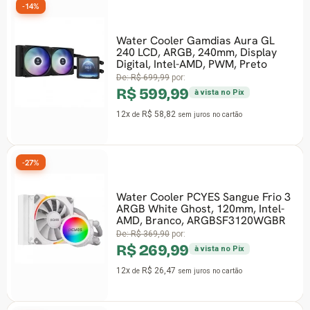
-14%
Water Cooler Gamdias Aura GL
240 LCD, ARGB, 240mm, Display
Digital, Intel-AMD, PWM, Preto
De:
R$ 699,99
por:
R$ 599,99
à vista no Pix
12x
R$ 58,82
de
sem juros
no cartão
-27%
Water Cooler PCYES Sangue Frio 3
ARGB White Ghost, 120mm, Intel-
AMD, Branco, ARGBSF3120WGBR
De:
R$ 369,90
por:
R$ 269,99
à vista no Pix
12x
R$ 26,47
de
sem juros
no cartão