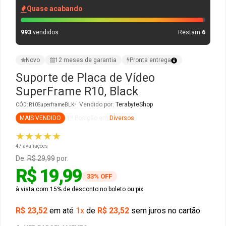
Quase acabando
Gabinete Liketec
Fonte Thermaltake
993
vendidos
Restam
6
Ver Todos
Fontes Diversas
Novo
12 meses de garantia
Pronta entrega
Ver Todos
Suporte de Placa de Vídeo
SuperFrame R10, Black
Vendido por:
TerabyteShop
CÓD: R10SuperframeBLK
MAIS VENDIDO
1º Posição em
Diversos
★★★★★
47 avaliações
De:
R$ 29,99
por:
R$ 19,99
33% OFF
à vista com 15% de desconto no boleto ou pix
R$ 23,52
em até
1x
de
R$ 23,52
sem juros no cartão