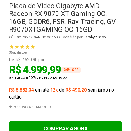
Placa de Vídeo Gigabyte AMD
Radeon RX 9070 XT Gaming OC,
Gabinete Liketec
Fonte Thermaltake
16GB, GDDR6, FSR, Ray Tracing, GV-
R9070XTGAMING OC-16GD
Ver Todos
Fontes Diversas
Vendido por:
TerabyteShop
CÓD: GV-R9070XTGAMING OC-16GD
Ver Todos
★★★★★
36 avaliações
De:
R$ 7.520,90
por:
R$ 4.999,99
34% OFF
à vista com 15% de desconto no pix
R$ 5.882,34
em até
12x
de
R$ 490,20
sem juros no
cartão
VER PARCELAMENTO
COMPRAR AGORA