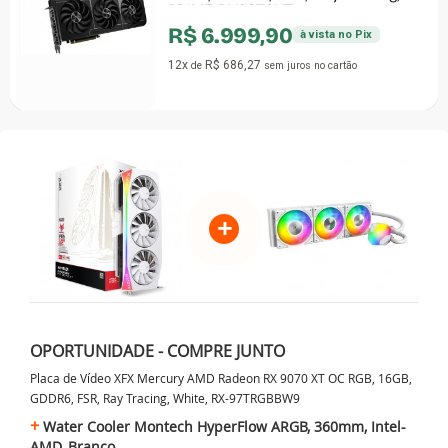
PRIME-RX9070XT
R$ 6.999,90
à vista no Pix
12x
R$ 686,27
de
sem juros
no cartão
+
OPORTUNIDADE - COMPRE JUNTO
Placa de Vídeo XFX Mercury AMD Radeon RX 9070 XT OC RGB, 16GB,
GDDR6, FSR, Ray Tracing, White, RX-97TRGBBW9
Water Cooler Montech HyperFlow ARGB, 360mm, Intel-
AMD, Branco