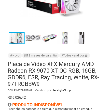
Ver Todos
Monitor Acer
SuperFrame
Gabinete Lian Li
Fonte Aerocool
Joystick e Controle
Gamdias
Monitor MSI
Suportes Monitores
Gabinete NZXT
Fonte Gigabyte
WebCam
Ver Todos
Monitor AOC
Ver Todos
Gabinete Cooler Master
Fonte Deepcool
Energia
Monitor Gigabyte
Gabinete Corsair
Fonte ASRock
Conectividade
Novo
12 meses de garantia
Todos vendidos
Monitor LG
Gabinete Cougar
Fonte Duex
Armazenamento
Placa de Vídeo XFX Mercury AMD
Radeon RX 9070 XT OC RGB, 16GB,
Monitor Samsung
Gabinete Hyte
Fonte Gamdias
Cabos e Adaptadores
GDDR6, FSR, Ray Tracing, White, RX-
97TRGBBW9
Suporte para Monitor
Gabinete Gamdias
Fonte Gamemax
Ver Todos
Vendido por:
TerabyteShop
CÓD: RX-97TRGBBW9
Ver Todos
Gabinete Gamemax
Fonte Redragon
R$ 6.026,42
PRODUTO INDISPONÍVEL
Gabinete Redragon
Fonte Super Flower
Preencha os campos e assim que o produto voltar ao estoque