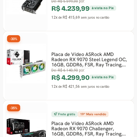
R9070GAMING-16GD
De:
R$ 5.599,00
por:
R$ 4.239,99
à vista no Pix
12x
R$ 415,69
de
sem juros
no cartão
-30%
Placa de Vídeo ASRock AMD
Radeon RX 9070 Steel Legend OC,
16GB, GDDR6, FSR, Ray Tracing,
White, 90-GA5EZZ
De:
R$ 6.140,90
por:
R$ 4.299,90
à vista no Pix
12x
R$ 421,56
de
sem juros
no cartão
-35%
Frete grátis
19º Mais vendido
Placa de Vídeo ASRock AMD
Radeon RX 9070 Challenger,
16GB, GDDR6, FSR, Ray Tracing,