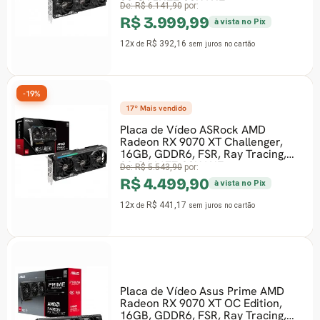
90-GA5NZZ-00UANF
De:
R$ 6.141,90
por:
R$ 3.999,99
à vista no Pix
12x
R$ 392,16
de
sem juros
no cartão
-19%
17º Mais vendido
Placa de Vídeo ASRock AMD
Radeon RX 9070 XT Challenger,
16GB, GDDR6, FSR, Ray Tracing,
90-GA61ZZ-00UANF
De:
R$ 5.543,90
por:
R$ 4.499,90
à vista no Pix
12x
R$ 441,17
de
sem juros
no cartão
Placa de Vídeo Asus Prime AMD
Radeon RX 9070 XT OC Edition,
16GB, GDDR6, FSR, Ray Tracing,