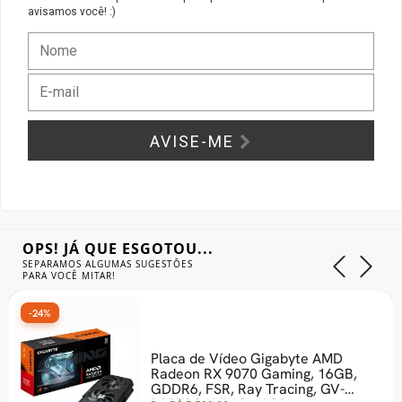
avisamos você! :)
Gabinete Liketec
Fonte Thermaltake
Ver Todos
Fontes Diversas
Ver Todos
AVISE-ME
OPS! JÁ QUE ESGOTOU...
SEPARAMOS ALGUMAS SUGESTÕES
PARA VOCÊ MITAR!
-24%
Placa de Vídeo Gigabyte AMD
Radeon RX 9070 Gaming, 16GB,
GDDR6, FSR, Ray Tracing, GV-