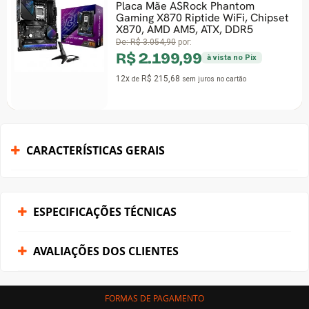
Placa Mãe ASRock Phantom
Gaming X870 Riptide WiFi, Chipset
X870, AMD AM5, ATX, DDR5
De:
R$ 3.054,90
por:
R$ 2.199,99
à vista no Pix
12x
R$ 215,68
de
sem juros
no cartão
CARACTERÍSTICAS GERAIS
ESPECIFICAÇÕES TÉCNICAS
AVALIAÇÕES DOS CLIENTES
FORMAS DE PAGAMENTO