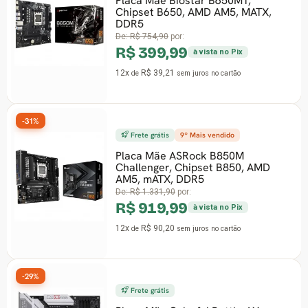
Placa Mãe Biostar B650MT,
Chipset B650, AMD AM5, MATX,
DDR5
De:
R$ 754,90
por:
R$ 399,99
à vista no Pix
12x
R$ 39,21
de
sem juros
no cartão
-31%
Frete grátis
9º Mais vendido
Placa Mãe ASRock B850M
Challenger, Chipset B850, AMD
AM5, mATX, DDR5
De:
R$ 1.331,90
por:
R$ 919,99
à vista no Pix
12x
R$ 90,20
de
sem juros
no cartão
-29%
Frete grátis