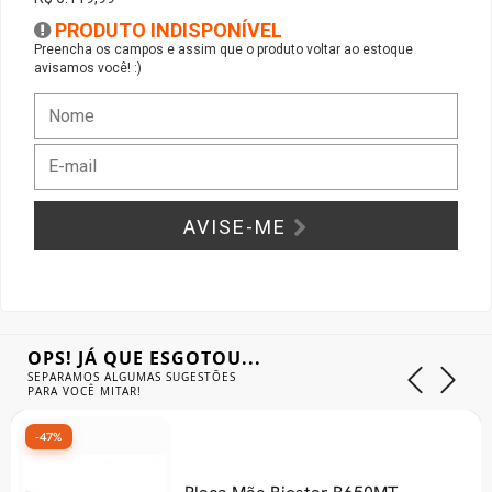
PRODUTO INDISPONÍVEL
Gabinete Liketec
Fonte Thermaltake
Preencha os campos e assim que o produto voltar ao estoque
avisamos você! :)
Ver Todos
Fontes Diversas
Ver Todos
AVISE-ME
OPS! JÁ QUE ESGOTOU...
SEPARAMOS ALGUMAS SUGESTÕES
PARA VOCÊ MITAR!
-47%