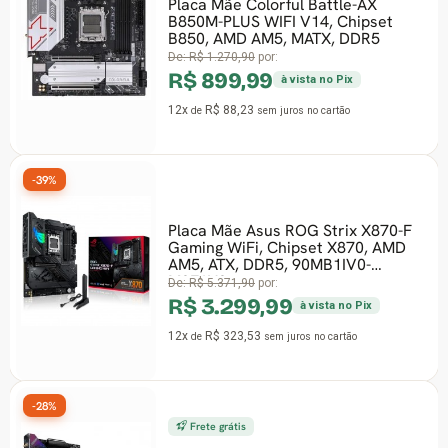
Placa Mãe Colorful Battle-AX
B850M-PLUS WIFI V14, Chipset
B850, AMD AM5, MATX, DDR5
De:
R$ 1.270,90
por:
R$ 899,99
à vista no Pix
12x
R$ 88,23
de
sem juros
no cartão
-39%
Placa Mãe Asus ROG Strix X870-F
Gaming WiFi, Chipset X870, AMD
AM5, ATX, DDR5, 90MB1IV0-
M0EAY0
De:
R$ 5.371,90
por:
R$ 3.299,99
à vista no Pix
12x
R$ 323,53
de
sem juros
no cartão
-28%
Frete grátis