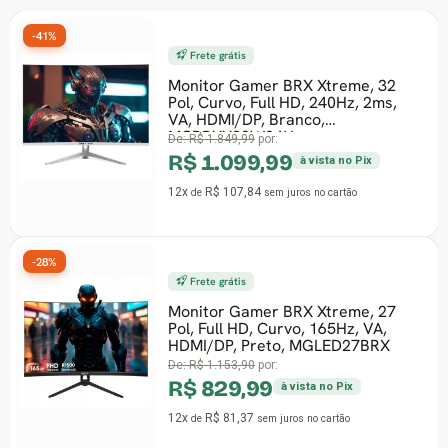
-41%
-
Frete grátis
Monitor Gamer BRX Xtreme, 32
Pol, Curvo, Full HD, 240Hz, 2ms,
VA, HDMI/DP, Branco,
MCBRXX32W24H
De:
R$ 1.849,99
por:
R$ 1.099,99
à vista no Pix
12x
R$ 107,84
de
sem juros
no cartão
-28%
-
Frete grátis
Monitor Gamer BRX Xtreme, 27
Pol, Full HD, Curvo, 165Hz, VA,
HDMI/DP, Preto, MGLED27BRX
De:
R$ 1.153,90
por:
R$ 829,99
à vista no Pix
12x
R$ 81,37
de
sem juros
no cartão