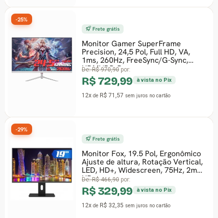
-25%
Frete grátis
-
Monitor Gamer SuperFrame
Precision, 24,5 Pol, Full HD, VA,
1ms, 260Hz, FreeSync/G-Sync,
HDMI/DP, Branco,
De:
R$ 970,90
por:
R$ 729,99
à vista no Pix
12x
R$ 71,57
de
sem juros
no cartão
-29%
Frete grátis
Monitor Fox, 19.5 Pol, Ergonômico
-
Ajuste de altura, Rotação Vertical,
LED, HD+, Widescreen, 75Hz, 2ms,
HD
De:
R$ 466,90
por:
R$ 329,99
à vista no Pix
12x
R$ 32,35
de
sem juros
no cartão