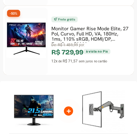
-50%
Frete grátis
Monitor Gamer Rise Mode Elite, 27
Pol, Curvo, Full HD, VA, 180Hz,
-
1ms, 110% sRGB, HDMI/DP,
FreeSync, RM-M
De:
R$ 1.459,99
por:
R$ 729,99
à vista no Pix
12x
R$ 71,57
de
sem juros
no cartão
+