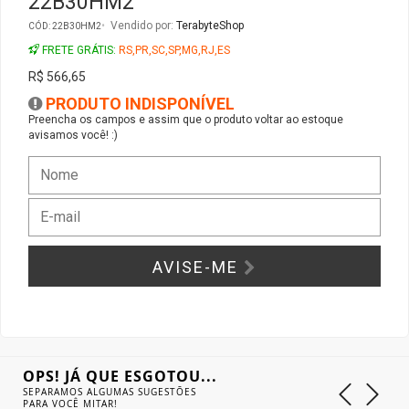
22B30HM2
Vendido por:
TerabyteShop
CÓD: 22B30HM2
Gabinete Liketec
Fonte Thermaltake
FRETE GRÁTIS:
RS,PR,SC,SP,MG,RJ,ES
R$ 566,65
Ver Todos
Fontes Diversas
PRODUTO INDISPONÍVEL
Preencha os campos e assim que o produto voltar ao estoque
Ver Todos
avisamos você! :)
AVISE-ME
OPS! JÁ QUE ESGOTOU...
SEPARAMOS ALGUMAS SUGESTÕES
PARA VOCÊ MITAR!