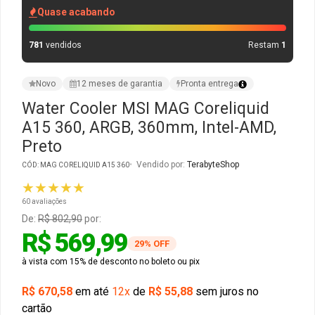
Quase acabando
Gabinete Liketec
Fonte Thermaltake
781
vendidos
Restam
1
Ver Todos
Fontes Diversas
Novo
12 meses de garantia
Pronta entrega
Ver Todos
Water Cooler MSI MAG Coreliquid
A15 360, ARGB, 360mm, Intel-AMD,
Preto
Vendido por:
TerabyteShop
CÓD: MAG CORELIQUID A15 360
★★★★★
60 avaliações
De:
R$ 802,90
por:
R$ 569,99
29% OFF
à vista com 15% de desconto no boleto ou pix
R$ 670,58
em até
12x
de
R$ 55,88
sem juros no
cartão