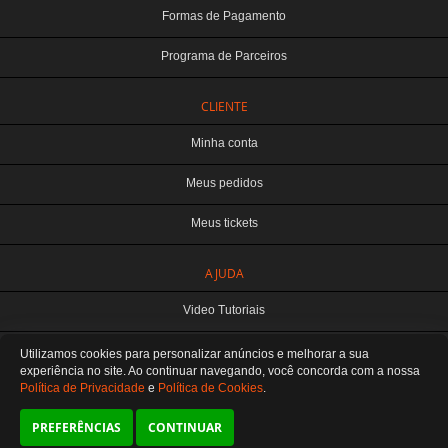
Formas de Pagamento
Programa de Parceiros
CLIENTE
Minha conta
Meus pedidos
Meus tickets
TERABYTE ATACADO E VAREJO DE PRODUTOS DE INFORMATICA LTDA
AJUDA
CNPJ: 07.993.973/0001-18 | Curitiba-PR
Este site é protegido por reCAPTCHA e a
Política de Privacidade
e os
Termos de
Video Tutoriais
Serviço
do Google se aplicam.
ATENDIMENTO
Manuseio do Produto
Utilizamos cookies para personalizar anúncios e melhorar a sua
De segunda a sexta das 8:30 às 12H / 13H às 18H
SOMOS E-COMMERCE - NÃO TEMOS ATENDIMENTO LOCAL
experiência no site. Ao continuar navegando, você concorda
com a nossa
Política de Privacidade
e
Política de Cookies
.
Fale Conosco
Preferências de cookies
PREFERÊNCIAS
CONTINUAR