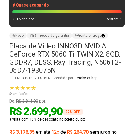
Quase acabando
Gabinete Liketec
Fonte Thermaltake
281
vendidos
Restam
1
Ver Todos
Fontes Diversas
Novo
36 meses de garantia
Pronta entrega
Ver Todos
Placa de Vídeo INNO3D NVIDIA
GeForce RTX 5060 Ti TWIN X2, 8GB,
GDDR7, DLSS, Ray Tracing, N506T2-
08D7-193075N
Vendido por:
TerabyteShop
CÓD: N506T2-08D7-193075N
★★★★★
54 avaliações
De:
R$ 3.815,90
por:
R$ 2.699,90
29% OFF
à vista com 15% de desconto no boleto ou pix
R$ 3.176,35
em até
12x
de
R$ 264,70
sem juros no