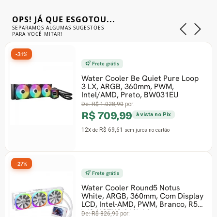
OPS! JÁ QUE ESGOTOU...
SEPARAMOS ALGUMAS SUGESTÕES
PARA VOCÊ MITAR!
-36%
Frete grátis
F
Water Cooler Be Quiet Pure Loop
Wat
3 LX, ARGB, 360mm, PWM,
Not
Intel/AMD, Preto, BW031EU
360
De:
R$ 1.028,90
por:
De:
R$ 709,99
R$
à vista no Pix
12x
R$ 69,61
12x
de
sem juros
no cartão
-20%
Frete grátis
Water Cooler Round5 Notus
White, ARGB, 360mm, Com Display
Wat
LCD, Intel-AMD, PWM, Branco, R5-
240
WC-NOTUS-360W-2
Int
De:
R$ 826,90
por: