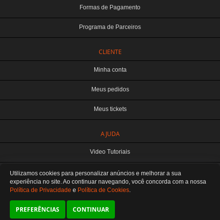
Formas de Pagamento
Programa de Parceiros
CLIENTE
Minha conta
Meus pedidos
Meus tickets
TERABYTE ATACADO E VAREJO DE PRODUTOS DE INFORMATICA LTDA
AJUDA
CNPJ: 07.993.973/0001-18 | Curitiba-PR
Este site é protegido por reCAPTCHA e a
Política de Privacidade
e os
Termos de
Video Tutoriais
Serviço
do Google se aplicam.
ATENDIMENTO
Manuseio do Produto
Utilizamos cookies para personalizar anúncios e melhorar a sua
De segunda a sexta das 8:30 às 12H / 13H às 18H
SOMOS E-COMMERCE - NÃO TEMOS ATENDIMENTO LOCAL
experiência no site. Ao continuar navegando, você concorda
com a nossa
Política de Privacidade
e
Política de Cookies
.
Fale Conosco
Preferências de cookies
PREFERÊNCIAS
CONTINUAR