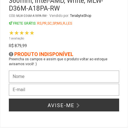
360mm, Intel-AMD, White, MLW-
D36M-A18PA-RW
Gabinete Liketec
Fonte Thermaltake
Vendido por:
TerabyteShop
CÓD: MLW-D36M-A18PA-RW
FRETE GRÁTIS:
RS,PR,SC,SP,MG,RJ,ES
Ver Todos
Fontes Diversas
★★★★★
1 avaliação
Ver Todos
R$ 879,99
PRODUTO INDISPONÍVEL
Preencha os campos e assim que o produto voltar ao estoque
avisamos você! :)
AVISE-ME