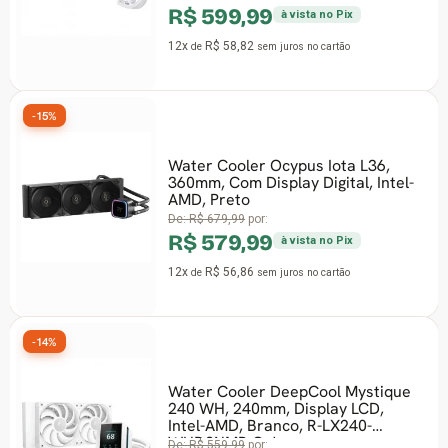
R$ 599,99
De:
à vista no Pix
R$
12x
R$ 58,82
de
sem juros
no cartão
11x
-15%
Water Cooler Ocypus Iota L36,
360mm, Com Display Digital, Intel-
AMD, Preto
Wat
De:
R$ 679,99
por:
24
Dis
R$ 579,99
à vista no Pix
Br
De:
12x
R$ 56,86
de
sem juros
no cartão
R$
12x
Water Cooler DeepCool Mystique
-43%
240 WH, 240mm, Display LCD,
F
Intel-AMD, Branco, R-LX240-
WHDSNMP-G-1
De:
R$ 559,99
por: