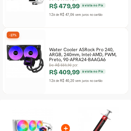
Wat
R$ 479,99
War
à vista no Pix
360
12x
R$ 47,06
Int
de
sem juros
no cartão
De:
R$
12x
Water Cooler ASRock Pro 240,
ARGB, 240mm, Intel-AMD, PWM,
-39%
Preto, 90-APRA24-BAAGA6
F
De:
R$ 559,90
por:
R$ 409,99
à vista no Pix
Wat
Fre
12x
R$ 40,20
de
sem juros
no cartão
Int
De:
R$
12x
+