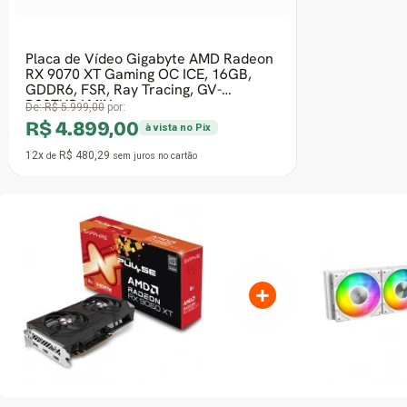
Frete grátis
1º Mais vendido
Placa de Vídeo Biostar AMD Radeon
RX 580 2048SP, 8GB, GDDR5, 256 Bit,
VA5815RF82
R$ 999,90
à vista no Pix
12x
R$ 98,03
de
sem juros
no cartão
+