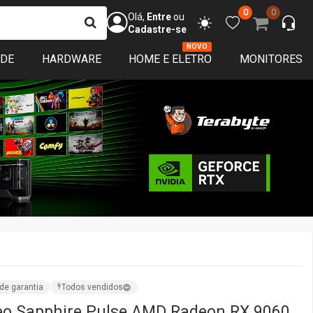
0
0
Olá,
Entre
ou
Cadastre-se
NOVO
ADE
HARDWARE
HOME E ELETRO
MONITORES
de garantia
Todos vendidos
eo Sapphire Pulse AMD Radeon RX 9060