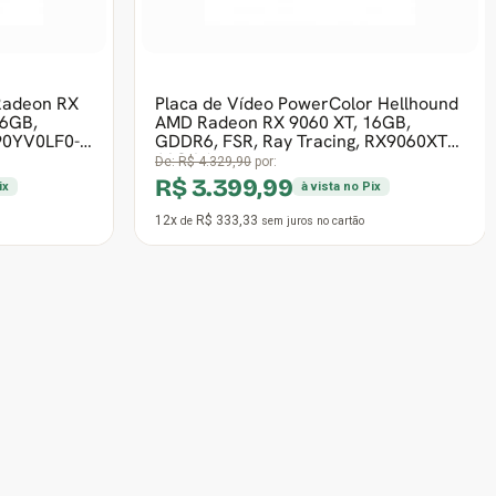
Frete grátis
15º Mais vendido
Radeon RX
Placa de Vídeo XFX Swift AMD Radeon
GDDR6,
RX 9060 XT OC Triple Fan, 16GB,
LF1-MVNA00
GDDR6, FSR, Ray Tracing, RX-
96TS316B7
De:
R$ 5.056,90
por:
R$ 3.399,99
ix
à vista no Pix
12x
R$ 333,33
de
sem juros
no cartão