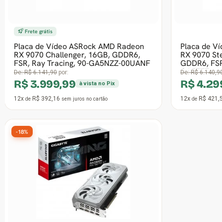
Frete grátis
Frete grátis
Placa de Vídeo Gigabyte AMD Radeon
Placa de V
RX 9070 Gaming OC, 16GB, GDDR6,
RX 7600 Ch
FSR, Ray Tracing, GV-R9070GAMING
GDDR6, FSR
OC-16
00UAN
De:
R$ 5.606,90
por:
De:
R$ 2.392,9
R$ 4.299,99
R$ 1.73
à vista no Pix
12x
R$ 421,57
12x
R$ 170,
de
sem juros
no cartão
de