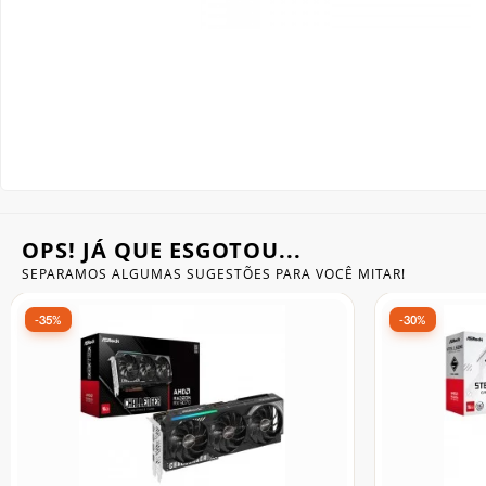
Gabinete Liketec
Fonte Thermaltake
Ver Todos
Fontes Diversas
Ver Todos
OPS! JÁ QUE ESGOTOU...
SEPARAMOS ALGUMAS SUGESTÕES
PARA VOCÊ MITAR!
-23%
-27%