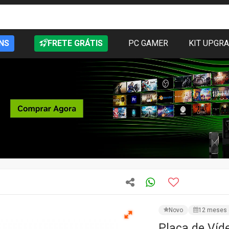
NS
FRETE GRÁTIS
PC GAMER
KIT UPGR
Novo
12 meses 
Placa de Víd