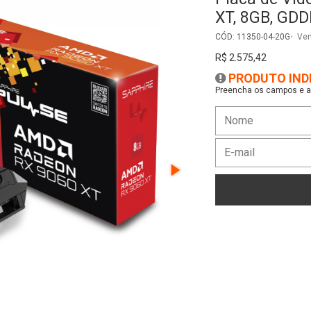
XT, 8GB, GDD
CÓD: 11350-04-20G
Ven
R$ 2.575,42
PRODUTO IND
Preencha os campos e as