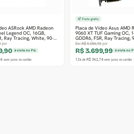
3º Mais vendido
ídeo AsRock AMD Radeon
Placa de Vídeo Asus AMD 
allenger Pro OC, 8GB,
9060 XT Prime OC, 16GB, 
, Ray Tracing, 90-GA62ZZ-
FSR, Ray Tracing, 90YV0
0
por:
De:
R$ 4.702,90
por:
9,99
R$ 3.399,90
à vista no Pix
à vista no P
59
12x
R$ 333,32
sem juros
no cartão
de
sem juros
no cartão