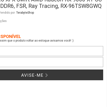
GDDR6, FSR, Ray Tracing, RX-96TSW8GWQ
Vendido por:
TerabyteShop
ações
ISPONÍVEL
sim que o produto voltar ao estoque avisamos você! :)
AVISE-ME