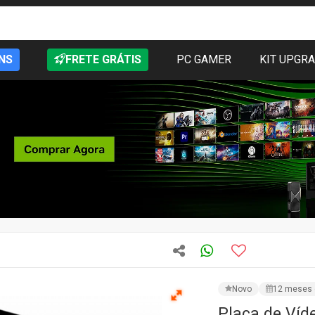
NS
FRETE GRÁTIS
PC GAMER
KIT UPGR
Novo
12 meses 
Placa de Víd