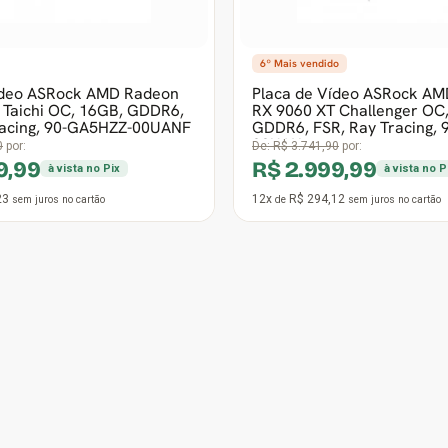
ídeo ASRock AMD Radeon
Placa de Vídeo Gigabyte 
 Steel Legend OC, 16GB,
RX 9070 Gaming, 16GB, GD
 Ray Tracing, White, 90-
Ray Tracing, GV-R9070G
0
por:
De:
R$ 5.599,00
por:
9,99
R$ 4.239,99
à vista no Pix
à vista no P
33
12x
R$ 415,69
sem juros
no cartão
de
sem juros
no cartão