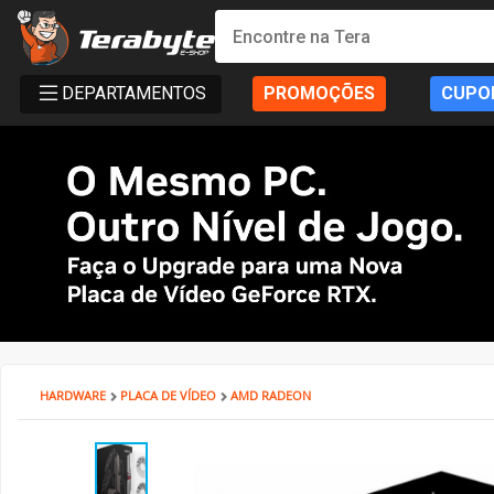
Powered By MSI
Kit Upgrade Intel
Processadores
AMD
AMD Radeon
AM4 - AMD Ryzen
DDR4
SSD
Creative
Monitor Philips
Bluecase
Gabinete SuperFrame
Cockpits / Estruturas
Fonte SuperFrame
Combos
Filtro de Linha & Protetor
Hub USB
SSD Externo
Cabo de Força
Cadeira Gamer
Elements
DT3
Air Cooler
Impressoras 3D
Filamentos
Mesa Gamer Ninja
Roteador e adaptador Wi-Fi
Mochilas
Consoles
Fritadeiras e Eletrodomésticos
Action Figures
Câmera de Segurança
Softwares
Antivírus
DEPARTAMENTOS
PROMOÇÕES
CUPO
T-HOME
Kit Upgrade AMD
INTEL
Placa de Vídeo
Intel Arc
AM5 - AMD Ryzen
DDR5
HD SATA III
Ver Todos
Monitor Bluecase
Dr.Office
Gabinete Pure Power
Volantes / Joystick
Fonte Pure Power
Teclado
Ver Todos
Ver Todos
Pendrive
HDMI & DisplayPort
SuperFrame
Cadeira Escritório
Cougar
Ventoinhas (Fans)
Suprimentos
Acessórios
Mesa SuperFrame
Placa de Rede
Powerbank
Acessórios
Copo Térmico
Funko
Ver Todos
Sistema Operacional
Ver Todos
T-OFFICE
Ver Todos
Ver Todos
NVIDIA GeForce
Placa Mãe
LGA 1200 - INTEL
Memória Notebook
Ver Todos
Monitor SuperFrame
Elements
Gabinete Dr. Office
Suportes e Acessórios
Fonte MSI
Mouse
Cartão de Memória
Cabos Extensores
Gamer Ninja
Dr. Office
Ver Todos
Pasta Térmica
Ver Todos
Ver Todos
Mesa Cougar
Ver Todos
Smartwatch
Ver Todos
Air Fryer
Ver Todos
Ver Todos
T-MOBA
Ver Todos
LGA 1700 - INTEL
Memórias
Ver Todos
Duex
ELG
Gabinete BRX
Sistema de Movimento
Fonte Cooler Master
MousePad
Case SSD/HD
Adaptador de Vídeo
Terabyte
Elements
Water Cooler
Mesa DT3
Ver Todos
Ver Todos
T-GAMER
LGA 1851 - INTEL
Hard Disk (HD)/SSD
Monitor Gamer Ninja
North Bayou
Gabinete Gamer Ninja
Ver Todos
Fonte Be Quiet
Fone de Ouvido e Headset
HD Externo
Ver Todos
DT3
Ver Todos
Ver Todos
Mesa Marvo
T-POWER
Ver Todos
Placa de Som
Monitor Dr.Office
Octoo
Gabinete Montech
Fonte Corsair
Microfone
Ver Todos
ThunderX3
Ver Todos
HARDWARE
PLACA DE VÍDEO
AMD RADEON
Monte seu PC
Ver Todos
Monitor Asus
PCYes
Gabinete Asus
Fonte Montech
Caixa de Som
Cooler Master
Mini PC
Monitor AsRock
PIX
Gabinete Be Quiet
Fonte Cougar
Componentes Teclado
Cougar