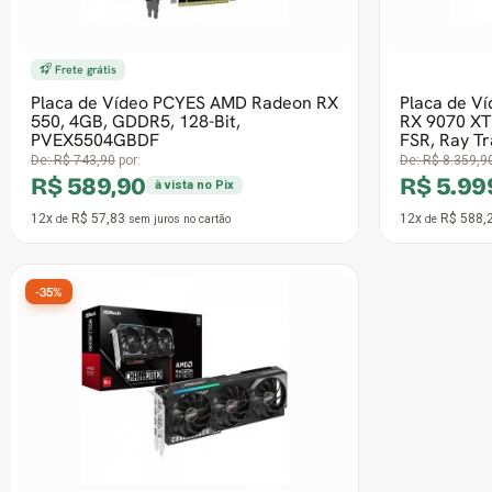
Frete grátis
Placa de Vídeo Asus AMD Radeon RX
Placa de V
9060 XT TUF Gaming OC, 16GB,
RX 9060 XT
GDDR6, FSR, Ray Tracing, 90YV0LF0-
GDDR6, FSR,
M0NA00
GA5
De:
R$ 5.086,90
por:
De:
R$ 4.428,9
R$ 3.599,99
R$ 3.39
à vista no Pix
12x
R$ 352,94
12x
R$ 333,
de
sem juros
no cartão
de