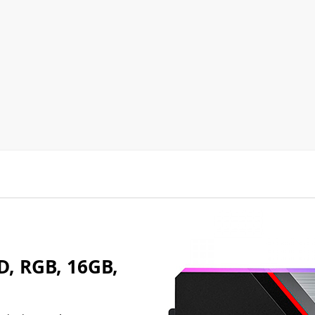
, RGB, 16GB,
ulo de memória DDR4
vel,
lações de PC,
alto desempenho.