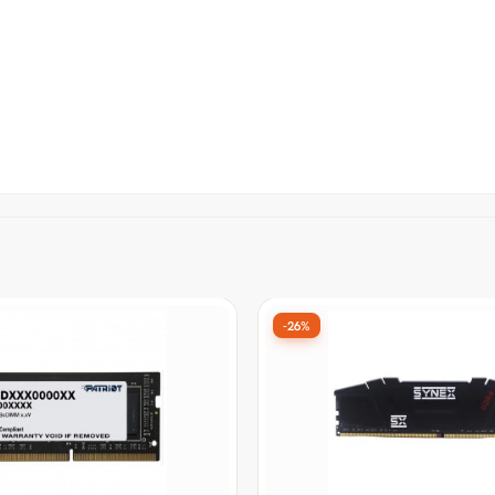
-33%
14º Mais vendido
ara Notebook DDR4
Memória DDR4 XPG GAMMI
ngeance, 8GB, 3200MHz,
16GB, 3200MHz, Black,
M1A3200C22
AX4U320016G16A-SBKD3
or:
De:
R$ 1.365,90
por:
99
R$ 919,90
à vista no Pix
à vista no Pix