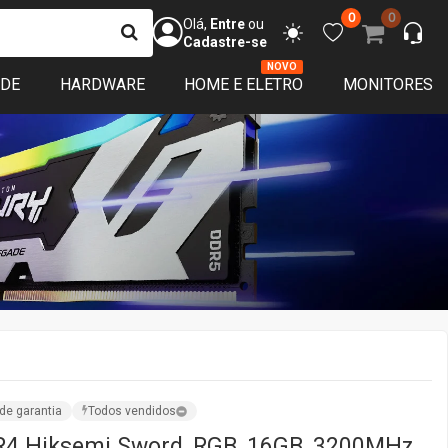
0
0
Olá,
Entre
ou
Cadastre-se
NOVO
ADE
HARDWARE
HOME E ELETRO
MONITORES
de garantia
Todos vendidos
4 Hiksemi Sword, RGB, 16GB, 3200MHz,
16U32B4 16G
Vendido por:
TerabyteShop
SC,SP,MG,RJ,ES
ação
ISPONÍVEL