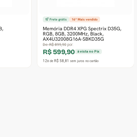
12x
R$ 31,37
de
sem juros
no cartão