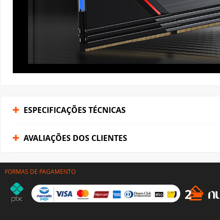
ESPECIFICAÇÕES TÉCNICAS
AVALIAÇÕES DOS CLIENTES
FORMAS DE PAGAMENTO
INSTITUCIONAL
DÚVIDAS
Quem somos
Como comprar
Termos e Condições de Venda
Prazos e entre
Política de Troca e Devoluções
Formas de Pa
Política de Segurança e Privacidade
Programa de P