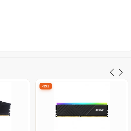
-35%
7º Mais vendido
X D35,
Memoria DDR4 Clanm, 8GB, 2666MHz,
Preto
5
De:
R$ 488,90
por:
R$ 319,99
à vista no Pix