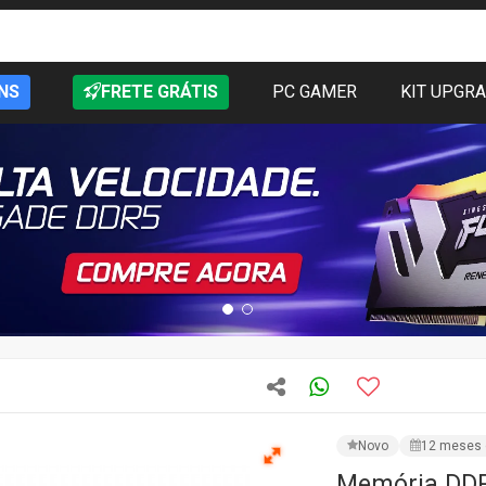
NS
FRETE GRÁTIS
PC GAMER
KIT UPGR
Novo
12 meses 
Memória DDR
Preto, HSC4
CÓD: HSC416U32B4 16G
FRETE GRÁTIS:
RS,PR,
★★★★★
1 avali
R$ 959,99
PRODUTO IND