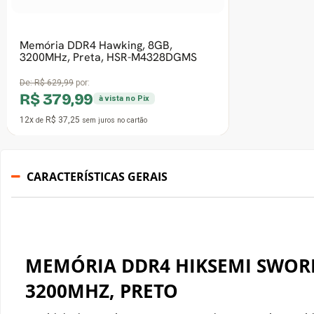
CARACTERÍSTICAS GERAIS
MEMÓRIA DDR4 HIKSEMI SWORD
3200MHZ, PRETO
O módulo de memória SWORD UDIMM da HIKSEMI é um mód
feito com chips DRAM originais de alta qualidade e
tecnologia de produção avançada, o que o torna mais compatí
estável e econômico. Pode ser amplamente utilizado em insta
diversas aplicações de sistemas de alta largura de banda e 