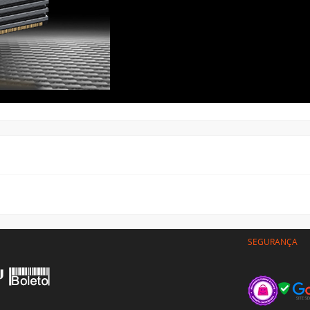
SEGURANÇA
CLIENTE
Minha conta
gas
Meus pedidos
gamento
Meus tickets
arceiros