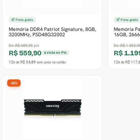
12x
R$ 60,77
12x
R$ 58,8
de
sem juros
no cartão
de
-27%
Memória DDR4 XPG GAMMIX D35,
8GB, 3200MHz, Black,
AX4U32008G16A-SBKD35
De:
R$ 809,90
por:
R$ 589,90
à vista no Pix
12x
R$ 57,83
de
sem juros
no cartão