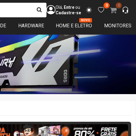
0
0
Olá,
Entre
ou
Cadastre-se
NOVO
ADE
HARDWARE
HOME E ELETRO
MONITORES
ERA MATCH
2 DIAS 13:08:22
APROVEITE!
Restam
1
e garantia
Pronta entrega