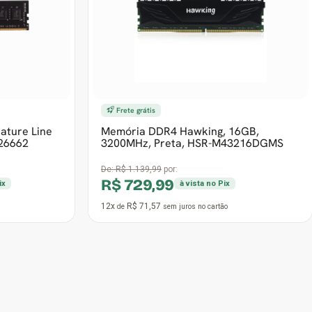
26662
3200MHz, Preta, HSR-M43216DGMS
De:
R$ 1.139,99
por:
R$ 729,99
ix
à vista no Pix
12x
R$ 71,57
de
sem juros
no cartão