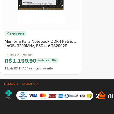
De:
R$ 1.230,90
por:
R$ 1.199,90
à vista no Pix
12x
R$ 117,64
de
sem juros
no cartão
FORMAS DE PAGAMENTO
INSTITUCIONAL
DÚVIDAS
Quem somos
Como comprar
Termos e Condições de Venda
Prazos e entre
Política de Troca e Devoluções
Formas de Pa
Política de Segurança e Privacidade
Programa de P
Política de Cookies