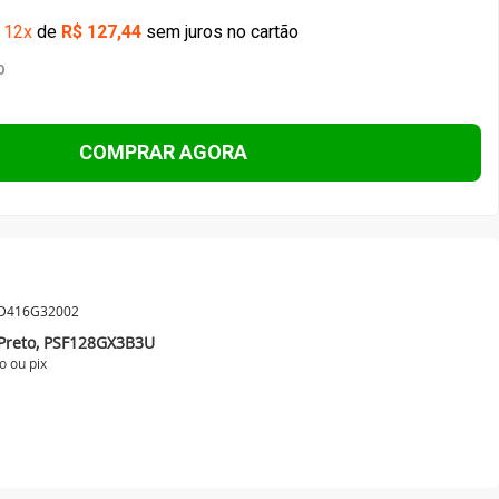
PSD416G32002
, Preto, PSF128GX3B3U
o ou
pix