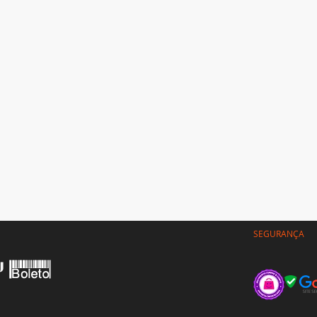
SEGURANÇA
CLIENTE
Minha conta
gas
Meus pedidos
gamento
Meus tickets
arceiros