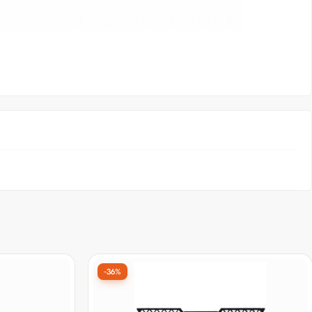
-36%
Frete grátis
ature Line
Memória DDR4 Hawking, 16GB,