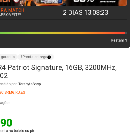
 Patriot Signature, 16GB, 3200MHz,
02
endido por:
TerabyteShop
SC,SP,MG,RJ,ES
iações
,90
nto no boleto ou pix
é
12x
de
R$ 127,44
sem juros no cartão
O
COMPRAR AGORA