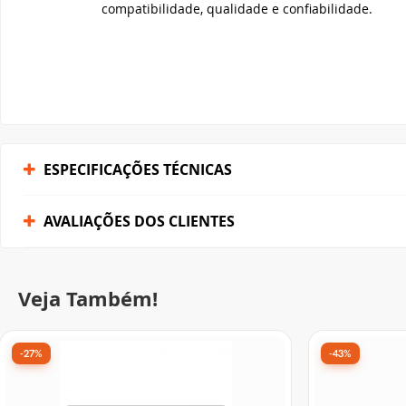
AVALIAÇÕES DOS CLIENTES
Veja Também!
-27%
-43%
12º Mais vendido
Frete grátis
Memória DDR4 XPG GAMMIX D35,
Memória DD