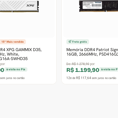
Hz, White,
16GB, 2666MHz, PSD416G
G16A-SWHD35
por:
De:
R$ 1.278,90
por:
90
R$ 1.199,90
à vista no Pix
à vista no P
12x
R$ 117,64
sem juros
no cartão
de
sem juros
no cartão