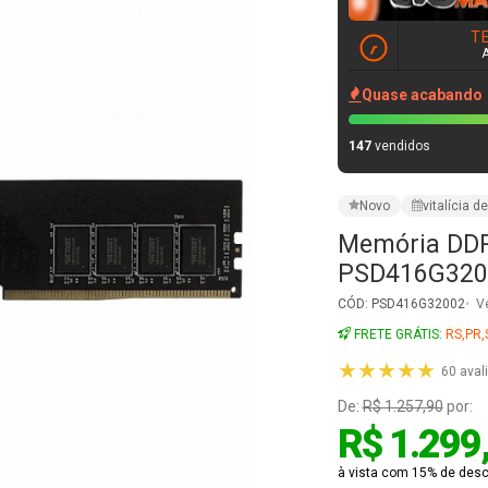
Memória DDR4
PSD416G320
CÓD: PSD416G32002
V
FRETE GRÁTIS:
RS,PR,
★★★★★
60 aval
De:
R$ 1.257,90
por:
R$ 1.299
à vista com 15% de desco
R$ 1.529,29
em at
VER PARCELAMENT