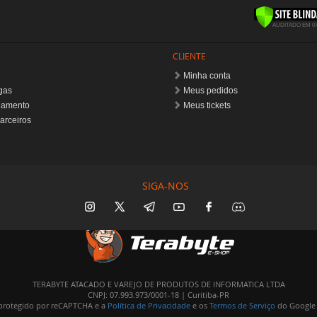
SIGA-NOS
TERABYTE ATACADO E VAREJO DE PRODUTOS DE INFORMATICA LTDA
CNPJ: 07.993.973/0001-18 | Curitiba-PR
é protegido por reCAPTCHA e a
Política de Privacidade
e os
Termos de Serviço
do Google 