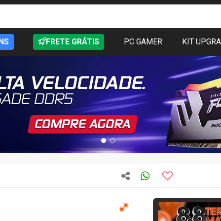
NS
FRETE GRÁTIS
PC GAMER
KIT UPGR
T
Quase acabando
147
vendidos
Novo
vitalícia d