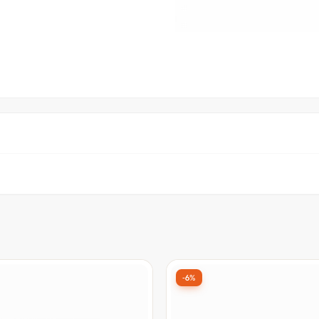
-6%
15º Mais vendido
Frete grátis
R4 XPG GAMMIX D35,
Memória DDR4 Patriot Sign