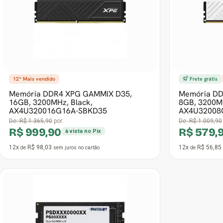
16GB, 3200MHz, Black,
8GB, 3200M
AX4U320016G16A-SBKD35
AX4U32008
De:
R$ 1.365,90
por:
De:
R$ 1.009,90
R$ 999,90
R$ 579,
à vista no Pix
12x
R$ 98,03
12x
R$ 56,85
de
sem juros
no cartão
de
Frete grátis
Memória Para Notebook DDR4 Patriot,
16GB, 3200MHz, PSD416G32002S