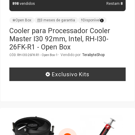
898
vendidos
Restam
8
Gabinete Liketec
Fonte Thermaltake
Open Box
3 meses de garantia
Disponível
Ver Todos
Fontes Diversas
Cooler para Processador Cooler
Master I30 92mm, Intel, RH-I30-
Ver Todos
26FK-R1 - Open Box
Vendido por:
TerabyteShop
CÓD: RH-I30-26FK-R1 - Open Box-1
Exclusivo Kits