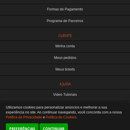
Formas de Pagamento
Programa de Parceiros
CLIENTE
Minha conta
Meus pedidos
Meus tickets
TERABYTE ATACADO E VAREJO DE PRODUTOS DE INFORMATICA LTDA
AJUDA
CNPJ: 07.993.973/0001-18 | Curitiba-PR
Este site é protegido por reCAPTCHA e a
Política de Privacidade
e os
Termos de
Video Tutoriais
Serviço
do Google se aplicam.
ATENDIMENTO
Manuseio do Produto
Utilizamos cookies para personalizar anúncios e melhorar a sua
De segunda a sexta das 8:30 às 12H / 13H às 18H
SOMOS E-COMMERCE - NÃO TEMOS ATENDIMENTO LOCAL
experiência no site. Ao continuar navegando, você concorda
com a nossa
Política de Privacidade
e
Política de Cookies
.
Fale Conosco
Preferências de cookies
PREFERÊNCIAS
CONTINUAR