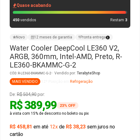
Quase acabando
Gabinete Liketec
Fonte Thermaltake
450
vendidos
Restam
3
Ver Todos
Fontes Diversas
Novo
12 meses de garantia
Pronta entrega
Ver Todos
Water Cooler DeepCool LE360 V2,
ARGB, 360mm, Intel-AMD, Preto, R-
LE360-BKAMMC-G-2
Vendido por:
TerabyteShop
CÓD: R-LE360-BKAMMC-G-2
MAIS VENDIDO
12º Posição em
Refrigeração
De:
R$ 504,90
por:
R$ 389,99
23% OFF
à vista com 15% de desconto no boleto ou pix
R$ 458,81
em até
12x
de
R$ 38,23
sem juros no
cartão