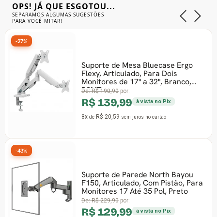
OPS! JÁ QUE ESGOTOU...
SEPARAMOS ALGUMAS SUGESTÕES
PARA VOCÊ MITAR!
-27%
Suporte de Mesa Bluecase Ergo
Flexy, Articulado, Para Dois
Monitores de 17" a 32", Branco,
BSMT
De:
R$ 190,90
por:
R$ 139,99
à vista no Pix
8x
R$ 20,59
de
sem juros
no cartão
-43%
Suporte de Parede North Bayou
F150, Articulado, Com Pistão, Para
Monitores 17 Até 35 Pol, Preto
De:
R$ 229,90
por:
R$ 129,99
à vista no Pix