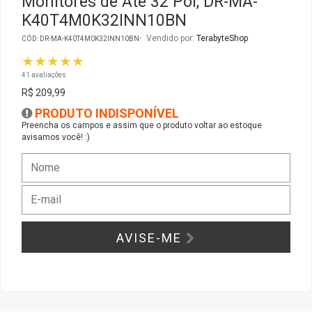
Monitores de Até 32 Pol, DR-MA-
K40T4M0K32INN10BN
Gabinete Liketec
Fonte Thermaltake
Vendido por:
TerabyteShop
CÓD: DR-MA-K40T4M0K32INN10BN
★★★★★
Ver Todos
Fontes Diversas
41 avaliações
R$ 209,99
Ver Todos
PRODUTO INDISPONÍVEL
Preencha os campos e assim que o produto voltar ao estoque
avisamos você! :)
AVISE-ME