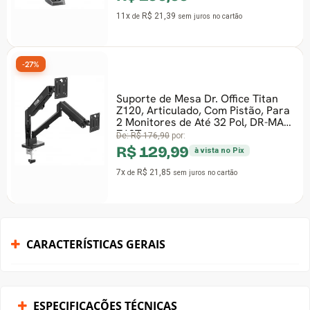
11x
R$ 21,39
de
sem juros
no cartão
-27%
Suporte de Mesa Dr. Office Titan
Z120, Articulado, Com Pistão, Para
2 Monitores de Até 32 Pol, DR-MA-
Z12T
De:
R$ 176,90
por:
R$ 129,99
à vista no Pix
7x
R$ 21,85
de
sem juros
no cartão
CARACTERÍSTICAS GERAIS
ESPECIFICAÇÕES TÉCNICAS