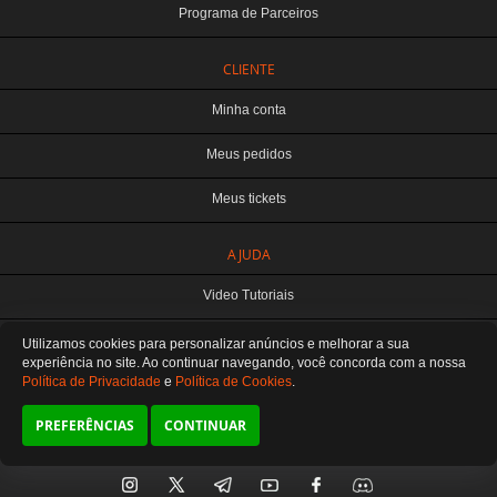
Programa de Parceiros
CLIENTE
Minha conta
Meus pedidos
Meus tickets
TERABYTE ATACADO E VAREJO DE PRODUTOS DE INFORMATICA LTDA
AJUDA
CNPJ: 07.993.973/0001-18 | Curitiba-PR
Este site é protegido por reCAPTCHA e a
Política de Privacidade
e os
Termos de
Video Tutoriais
Serviço
do Google se aplicam.
ATENDIMENTO
Manuseio do Produto
Utilizamos cookies para personalizar anúncios e melhorar a sua
De segunda a sexta das 8:30 às 12H / 13H às 18H
SOMOS E-COMMERCE - NÃO TEMOS ATENDIMENTO LOCAL
experiência no site. Ao continuar navegando, você concorda
com a nossa
Política de Privacidade
e
Política de Cookies
.
Fale Conosco
Preferências de cookies
PREFERÊNCIAS
CONTINUAR
SIGA-NOS