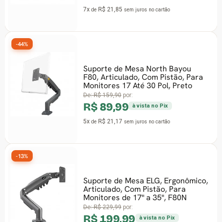
7x
R$ 21,85
de
sem juros
no cartão
-44%
Suporte de Mesa North Bayou
F80, Articulado, Com Pistão, Para
Monitores 17 Até 30 Pol, Preto
De:
R$ 159,90
por:
R$ 89,99
à vista no Pix
5x
R$ 21,17
de
sem juros
no cartão
-13%
Suporte de Mesa ELG, Ergonômico,
Articulado, Com Pistão, Para
Monitores de 17" a 35", F80N
De:
R$ 229,99
por:
R$ 199,99
à vista no Pix