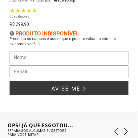
Vendido por:
TerabyteShop
CÓD: 72140
★★★★★
Gabinete Liketec
Fonte Thermaltake
36 avaliações
R$ 299,90
Ver Todos
Fontes Diversas
PRODUTO INDISPONÍVEL
Preencha os campos e assim que o produto voltar ao estoque
avisamos você! :)
Ver Todos
AVISE-ME
OPS! JÁ QUE ESGOTOU...
SEPARAMOS ALGUMAS SUGESTÕES
PARA VOCÊ MITAR!