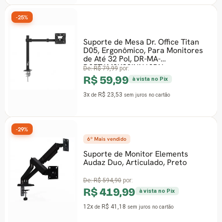
-25%
Suporte de Mesa Dr. Office Titan
D05, Ergonômico, Para Monitores
de Até 32 Pol, DR-MA-
D05T1M0K32INN10BN
De:
R$ 79,99
por:
R$ 59,99
à vista no Pix
3x
R$ 23,53
de
sem juros
no cartão
-29%
6º Mais vendido
Suporte de Monitor Elements
Audaz Duo, Articulado, Preto
De:
R$ 594,90
por:
R$ 419,99
à vista no Pix
12x
R$ 41,18
de
sem juros
no cartão