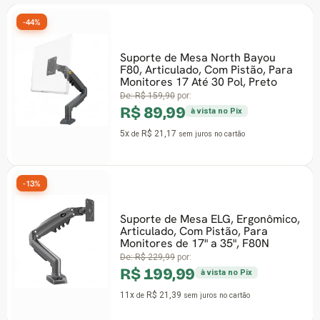
-44%
Suporte de Mesa North Bayou
F80, Articulado, Com Pistão, Para
Monitores 17 Até 30 Pol, Preto
De:
R$ 159,90
por:
R$ 89,99
à vista no Pix
5x
R$ 21,17
de
sem juros
no cartão
-13%
Suporte de Mesa ELG, Ergonômico,
Articulado, Com Pistão, Para
Monitores de 17" a 35", F80N
De:
R$ 229,99
por:
R$ 199,99
à vista no Pix
11x
R$ 21,39
de
sem juros
no cartão