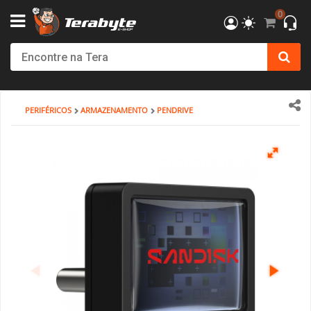
0
Powered By MSI
Kit Upgrade Intel
Processadores
AMD
AMD Radeon
AM4 - AMD Ryzen
DDR4
SSD
Creative
Monitor Philips
Bluecase
Gabinete SuperFrame
Cockpits / Estruturas
Fonte SuperFrame
Combos
Filtro de Linha & Protetor
Hub USB
SSD Externo
Cabo de Força
Cadeira Gamer
Elements
DT3
Air Cooler
Impressoras 3D
Filamentos
Mesa Gamer Ninja
Roteador e adaptador Wi-Fi
Mochilas
Consoles
Fritadeiras e Eletrodomésticos
Action Figures
Câmera de Segurança
Softwares
Antivírus
T-HOME
Kit Upgrade AMD
INTEL
Placa de Vídeo
Intel Arc
AM5 - AMD Ryzen
DDR5
HD SATA III
Ver Todos
Monitor Bluecase
Dr.Office
Gabinete Pure Power
Volantes / Joystick
Fonte Pure Power
Teclado
Ver Todos
Ver Todos
Pendrive
HDMI & DisplayPort
SuperFrame
Cadeira Escritório
Cougar
Ventoinhas (Fans)
Suprimentos
Acessórios
Mesa SuperFrame
Placa de Rede
Powerbank
Acessórios
Copo Térmico
Funko
Ver Todos
Sistema Operacional
Ver Todos
PERIFÉRICOS
ARMAZENAMENTO
PENDRIVE
T-OFFICE
Ver Todos
Ver Todos
NVIDIA GeForce
Placa Mãe
LGA 1200 - INTEL
Memória Notebook
Ver Todos
Monitor SuperFrame
Elements
Gabinete Dr. Office
Suportes e Acessórios
Fonte MSI
Mouse
Cartão de Memória
Cabos Extensores
Gamer Ninja
Dr. Office
Ver Todos
Pasta Térmica
Ver Todos
Ver Todos
Mesa Cougar
Ver Todos
Smartwatch
Ver Todos
Air Fryer
Ver Todos
Ver Todos
T-MOBA
Ver Todos
LGA 1700 - INTEL
Memórias
Ver Todos
Duex
ELG
Gabinete BRX
Sistema de Movimento
Fonte Cooler Master
MousePad
Case SSD/HD
Adaptador de Vídeo
Terabyte
Elements
Water Cooler
Mesa DT3
Ver Todos
Ver Todos
T-GAMER
LGA 1851 - INTEL
Hard Disk (HD)/SSD
Monitor Gamer Ninja
North Bayou
Gabinete Gamer Ninja
Ver Todos
Fonte Be Quiet
Fone de Ouvido e Headset
HD Externo
Ver Todos
DT3
Ver Todos
Ver Todos
Mesa Marvo
T-POWER
Ver Todos
Placa de Som
Monitor Dr.Office
Octoo
Gabinete Montech
Fonte Corsair
Microfone
Ver Todos
ThunderX3
Ver Todos
Monte seu PC
Ver Todos
Monitor Asus
PCYes
Gabinete Asus
Fonte Montech
Caixa de Som
Cooler Master
Mini PC
Monitor AsRock
PIX
Gabinete Be Quiet
Fonte Cougar
Componentes Teclado
Cougar