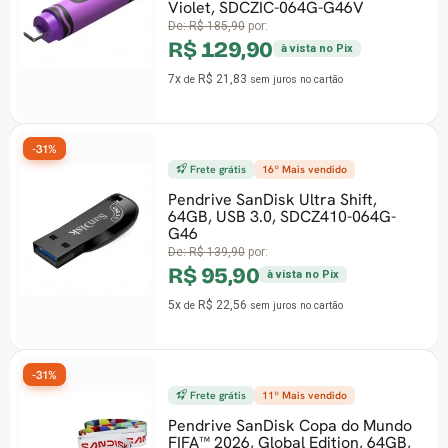
Violet, SDCZIC-064G-G46V
De:
R$ 185,90
por:
R$ 129,90
à vista no Pix
7x
R$ 21,83
de
sem juros
no cartão
-31%
Frete grátis
16º Mais vendido
Pendrive SanDisk Ultra Shift,
64GB, USB 3.0, SDCZ410-064G-
G46
De:
R$ 139,90
por:
R$ 95,90
à vista no Pix
5x
R$ 22,56
de
sem juros
no cartão
-31%
Frete grátis
11º Mais vendido
Pendrive SanDisk Copa do Mundo
FIFA™ 2026, Global Edition, 64GB,