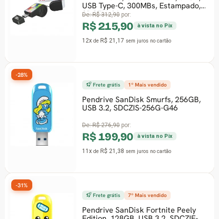
USB Type-C, 300MBs, Estampado,
SDCZIA-06
De:
R$ 312,90
por:
R$ 215,90
à vista no Pix
12x
R$ 21,17
de
sem juros
no cartão
-28%
Frete grátis
1º Mais vendido
Pendrive SanDisk Smurfs, 256GB,
USB 3.2, SDCZIS-256G-G46
De:
R$ 276,90
por:
R$ 199,90
à vista no Pix
11x
R$ 21,38
de
sem juros
no cartão
-31%
Frete grátis
7º Mais vendido
Pendrive SanDisk Fortnite Peely
Edition, 128GB, USB 3.2, SDCZIF-