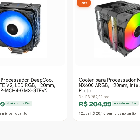
 Processador DeepCool
Cooler para Processador 
E V2, LED RGB, 120mm,
NX600 ARGB, 120mm, Inte
 DP-MCH4-GMX-GTEV2
Preto
:
De:
R$ 282,90
por:
99
R$ 204,99
à vista no Pix
à vista no Pix
12x
R$ 20,10
em juros
no cartão
de
sem juros
no cartão