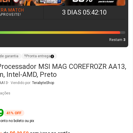
 Processador MSI MAG COREFROZR AA13,
 Intel-AMD, Preto
AA13
Vendido por:
TerabyteShop
iações
9
41% OFF
nto no boleto ou pix
x
de
R$ 20,59
sem juros no cartão
O
COMPRAR AGORA