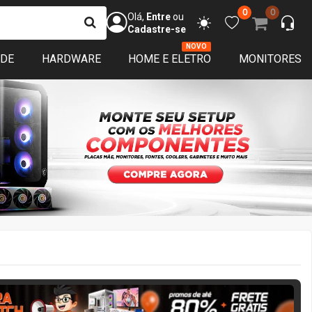
0
0
Olá,
Entre
ou
Cadastre-se
NOVO
ADE
HARDWARE
HOME E ELETRO
MONITORES
ERA MATCH
3 DIAS 05:42:08
APROVEITE!
Restam
3
de garantia
Pronta entrega