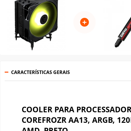
CARACTERÍSTICAS GERAIS
COOLER PARA PROCESSADOR
COREFROZR AA13, ARGB, 120
AMD, PRETO
A MAG é a linha mais popular de produtos da MSI. Ela s
durabilidade, e é projetada para aguentar o tranco das
Toda a linha é construída com uma robustez semelhant
dissipação de calor, garantindo estabilidade para tod
essenciais de um setup gamer.