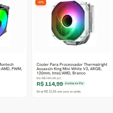
Montech
Cooler Para Processador Thermalright
l-AMD, PWM,
Assassin King Mini White V3, ARGB,
120mm, Intel/AMD, Branco
De:
R$ 181,90
por:
R$ 114,99
à vista no Pix
6x
R$ 22,55
de
sem juros
no cartão