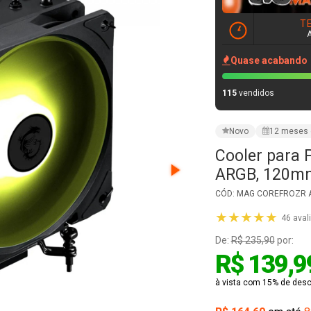
Cooler para
ARGB, 120mm,
CÓD: MAG COREFROZR 
★★★★★
46 aval
De:
R$ 235,90
por:
R$ 139,9
à vista com 15% de desco
R$ 164,69
em até
8
VER PARCELAMENT