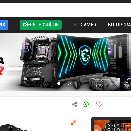
NS
FRETE GRÁTIS
PC GAMER
KIT UPGR
T
Quase acabando
115
vendidos
Novo
12 meses 