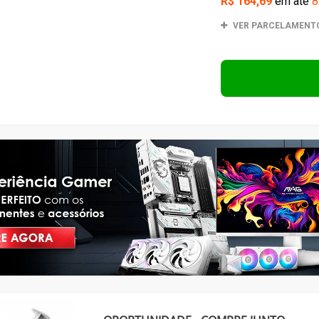
OPORTUNIDADE - COMPRE JUNTO
Cooler para Processador MSI MAG COREFROZR AA13, 
Pasta Térmica SuperFrame Cryo, 9W/m-K, Al
Por:
R$ 164,98
à vista com 15% de desconto no
boleto
COMPRAR JUNTO