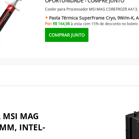
 MSI MAG
MM, INTEL-
imboliza estabilidade e
 gameplays mais intensas.
e ao metal e excelente
os os componentes