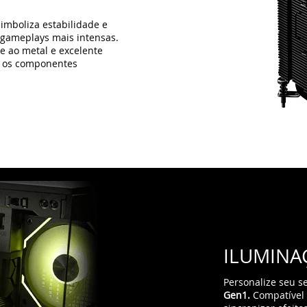
ILUMINA
Personalize seu s
Gen1.
Compatível 
sincronizar efeit
o estilo do seu g
toque único ao se
destaque:
as vent
tempo de montage
do seu sistema ma