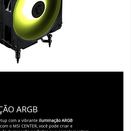
ÇÃO ARGB
etup com a vibrante
iluminação ARGB
com o MSI CENTER, você pode criar e
os de iluminação perfeitos que complementam
abinete e outros componentes, dando um
u PC. A praticidade também é um
oinhas vêm pré-instaladas
, economizando
m e tornando a experiência de construção
is rápida e agradável.