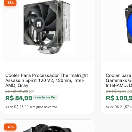
Cooler Para Processador Thermalright
Cooler para
Assassin Spirit 120 V2, 120mm, Intel-
Gammaxx GT
AMD, Gray
Intel-AMD,
De:
R$ 181,90
por:
De:
R$ 12,99
por
R$ 84,99
R$ 109,
à vista no Pix
4x
R$ 25,00
6x
R$ 21,57
de
sem juros
no cartão
de
s
-43%