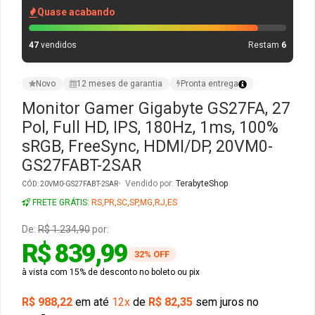
Quase acabando
Gabinete Liketec
Fonte Thermaltake
47
vendidos
Restam
6
Ver Todos
Fontes Diversas
Novo
12 meses de garantia
Pronta entrega
Ver Todos
Monitor Gamer Gigabyte GS27FA, 27
Pol, Full HD, IPS, 180Hz, 1ms, 100%
sRGB, FreeSync, HDMI/DP, 20VM0-
GS27FABT-2SAR
Vendido por:
TerabyteShop
CÓD: 20VM0-GS27FABT-2SAR
FRETE GRÁTIS:
RS,PR,SC,SP,MG,RJ,ES
De:
R$ 1.234,90
por:
R$ 839,99
32% OFF
à vista com 15% de desconto no boleto ou pix
R$ 988,22
em até
12x
de
R$ 82,35
sem juros no