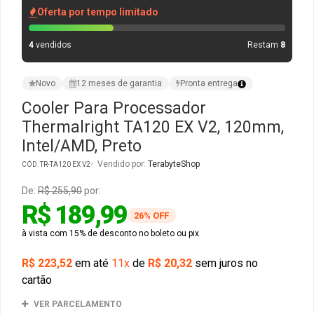
Oferta por tempo limitado
Gabinete Liketec
Fonte Thermaltake
4
vendidos
Restam
8
Ver Todos
Fontes Diversas
Novo
12 meses de garantia
Pronta entrega
Ver Todos
Cooler Para Processador
Thermalright TA120 EX V2, 120mm,
Intel/AMD, Preto
Vendido por:
TerabyteShop
CÓD: TR-TA120 EX V2
De:
R$ 255,90
por:
R$ 189,99
26% OFF
à vista com 15% de desconto no boleto ou pix
R$ 223,52
em até
11x
de
R$ 20,32
sem juros no
cartão
VER PARCELAMENTO