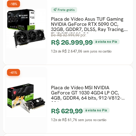
-18%
Frete grátis
Placa de Vídeo Asus TUF Gaming
NVIDIA GeForce RTX 5090 OC,
32GB, GDDR7, DLSS, Ray Tracing,
TUF-RTX5090-O3
De:
R$ 32.999,90
por:
R$ 26.999,99
à vista no Pix
12x
R$ 2.647,06
de
sem juros
no cartão
-41%
Placa de Vídeo MSI NVIDIA
GeForce GT 1030 4GD4 LP OC,
4GB, GDDR4, 64 bits, 912-V812-
001
R$ 629,99
à vista no Pix
12x
R$ 61,76
de
sem juros
no cartão