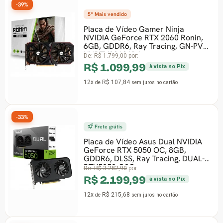
-39%
5º Mais vendido
Placa de Vídeo Gamer Ninja
NVIDIA GeForce RTX 2060 Ronin,
6GB, GDDR6, Ray Tracing, GN-PV-
NVRTX20606D6
De:
R$ 1.799,00
por:
R$ 1.099,99
à vista no Pix
12x
R$ 107,84
de
sem juros
no cartão
-33%
Frete grátis
Placa de Vídeo Asus Dual NVIDIA
GeForce RTX 5050 OC, 8GB,
GDDR6, DLSS, Ray Tracing, DUAL-
RTX5050-O8G
De:
R$ 3.282,90
por:
R$ 2.199,99
à vista no Pix
12x
R$ 215,68
de
sem juros
no cartão