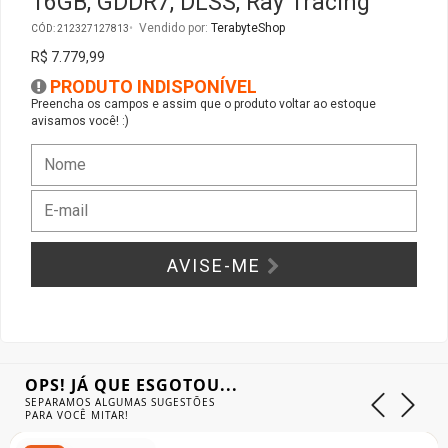
16GB, GDDR7, DLSS, Ray Tracing
Vendido por:
TerabyteShop
CÓD: 212327127813
Gabinete Liketec
Fonte Thermaltake
R$ 7.779,99
PRODUTO INDISPONÍVEL
Ver Todos
Fontes Diversas
Preencha os campos e assim que o produto voltar ao estoque
avisamos você! :)
Ver Todos
AVISE-ME
OPS! JÁ QUE ESGOTOU...
SEPARAMOS ALGUMAS SUGESTÕES
PARA VOCÊ MITAR!