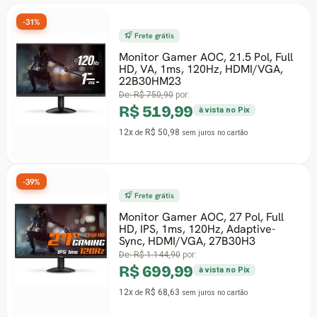
31%
-29%
Frete grátis
Monitor Gamer AOC, 21.5 Pol, Full
HD, VA, 1ms, 120Hz, HDMI/VGA,
22B30HM23
De:
R$ 750,90
por:
R$ 519,99
à vista no Pix
12x
R$ 50,98
de
sem juros
no cartão
39%
-31%
Frete grátis
Monitor Gamer AOC, 27 Pol, Full
HD, IPS, 1ms, 120Hz, Adaptive-
Sync, HDMI/VGA, 27B30H3
De:
R$ 1.144,90
por:
R$ 699,99
à vista no Pix
12x
R$ 68,63
de
sem juros
no cartão