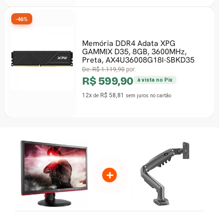
46%
Memória DDR4 Adata XPG
GAMMIX D35, 8GB, 3600MHz,
-53%
Preta, AX4U36008G18I-SBKD35
De:
R$ 1.119,90
por:
R$ 599,90
à vista no Pix
12x
R$ 58,81
de
sem juros
no cartão
+