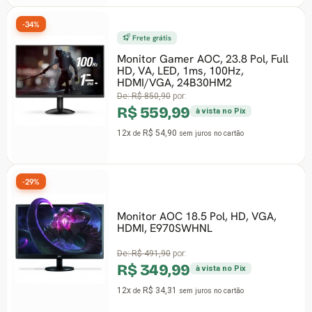
34%
Frete grátis
-27%
Monitor Gamer AOC, 23.8 Pol, Full
HD, VA, LED, 1ms, 100Hz,
HDMI/VGA, 24B30HM2
De:
R$ 850,90
por:
R$ 559,99
à vista no Pix
12x
R$ 54,90
de
sem juros
no cartão
29%
Monitor AOC 18.5 Pol, HD, VGA,
-47%
HDMI, E970SWHNL
De:
R$ 491,90
por:
R$ 349,99
à vista no Pix
12x
R$ 34,31
de
sem juros
no cartão