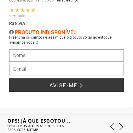
Vendido por:
TerabyteShop
CÓD: G2460VQ6
★★★★★
Gabinete Liketec
Fonte Thermaltake
4 avaliações
R$ 869,91
Ver Todos
Fontes Diversas
PRODUTO INDISPONÍVEL
Preencha os campos e assim que o produto voltar ao estoque
avisamos você! :)
Ver Todos
AVISE-ME
OPS! JÁ QUE ESGOTOU...
SEPARAMOS ALGUMAS SUGESTÕES
PARA VOCÊ MITAR!