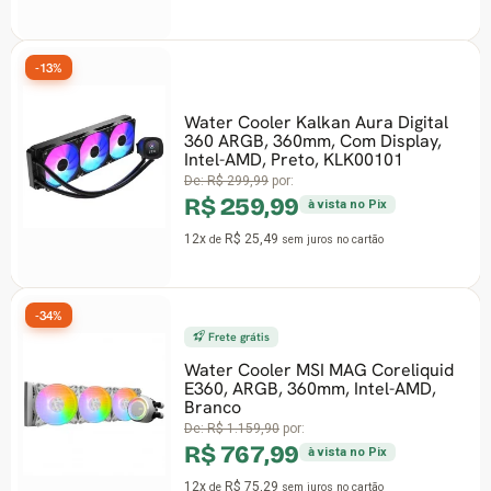
-13%
Water Cooler Kalkan Aura Digital
360 ARGB, 360mm, Com Display,
Intel-AMD, Preto, KLK00101
De:
R$ 299,99
por:
R$ 259,99
à vista no Pix
12x
R$ 25,49
de
sem juros
no cartão
-34%
Frete grátis
Water Cooler MSI MAG Coreliquid
E360, ARGB, 360mm, Intel-AMD,
Branco
De:
R$ 1.159,90
por:
R$ 767,99
à vista no Pix
12x
R$ 75,29
de
sem juros
no cartão