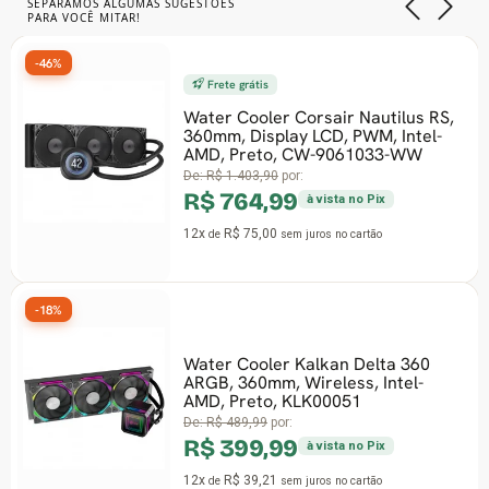
SEPARAMOS ALGUMAS SUGESTÕES
PARA VOCÊ MITAR!
-46%
Frete grátis
Water Cooler Corsair Nautilus RS,
360mm, Display LCD, PWM, Intel-
AMD, Preto, CW-9061033-WW
De:
R$ 1.403,90
por:
R$ 764,99
à vista no Pix
12x
R$ 75,00
de
sem juros
no cartão
-18%
Water Cooler Kalkan Delta 360
ARGB, 360mm, Wireless, Intel-
AMD, Preto, KLK00051
De:
R$ 489,99
por:
R$ 399,99
à vista no Pix
12x
R$ 39,21
de
sem juros
no cartão