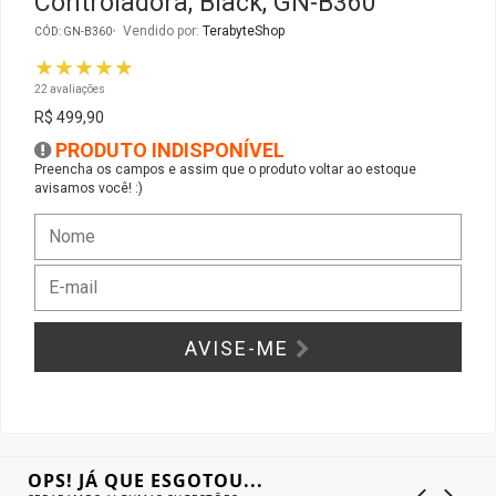
Controladora, Black, GN-B360
Vendido por:
TerabyteShop
CÓD: GN-B360
Gabinete Liketec
Fonte Thermaltake
★★★★★
22 avaliações
Ver Todos
Fontes Diversas
R$ 499,90
PRODUTO INDISPONÍVEL
Ver Todos
Preencha os campos e assim que o produto voltar ao estoque
avisamos você! :)
AVISE-ME
OPS! JÁ QUE ESGOTOU...