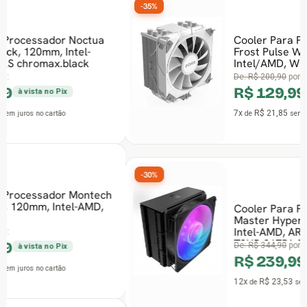
-35%
Cooler Para Processador PCYES
Frost Pulse White Ghost, 120mm,
Intel/AMD, White, PEFPWG
De:
R$ 200,90
por:
R$ 129,99
à vista no Pix
7x
R$ 21,85
de
sem juros
no cartão
-30%
Cooler Para Processador Cooler
Master Hyper 212 3DHP, 120mm,
Intel-AMD, ARGB, Preto, MAY-
T2HP-217PA-R1
De:
R$ 344,90
por:
R$ 239,99
à vista no Pix
12x
R$ 23,53
de
sem juros
no cartão