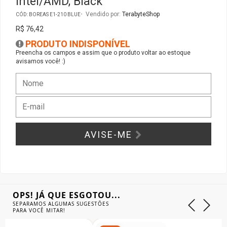
Intel/AMD, Black
Vendido por:
TerabyteShop
CÓD: BOREAS E1-210 BLUE
Gabinete Liketec
Fonte Thermaltake
R$ 76,42
PRODUTO INDISPONÍVEL
Ver Todos
Fontes Diversas
Preencha os campos e assim que o produto voltar ao estoque
avisamos você! :)
Ver Todos
AVISE-ME
OPS! JÁ QUE ESGOTOU...
SEPARAMOS ALGUMAS SUGESTÕES
PARA VOCÊ MITAR!