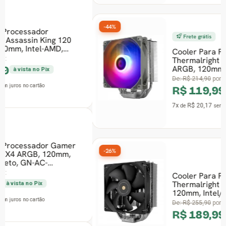
-44%
Frete grátis
Cooler Para Processador
Thermalright Assassin King 120 SE
ARGB, 120mm, Intel-AMD, Grey
De:
R$ 214,90
por:
R$ 119,99
à vista no Pix
7x
R$ 20,17
de
sem juros
no cartão
-26%
Cooler Para Processador
Thermalright TA120 EX V2,
120mm, Intel/AMD, Preto
De:
R$ 255,90
por:
R$ 189,99
à vista no Pix
11x
R$ 20,32
de
sem juros
no cartão