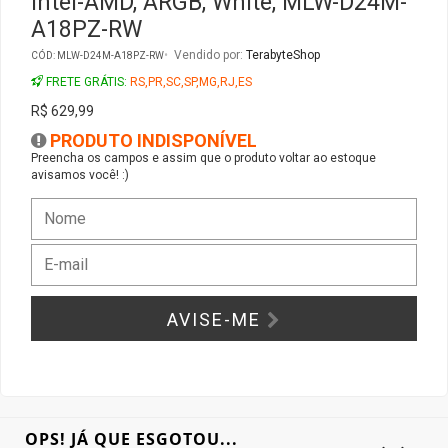
Intel-AMD, ARGB, White, MLW-D24M-
A18PZ-RW
Gabinete Liketec
Fonte Thermaltake
Vendido por:
TerabyteShop
CÓD: MLW-D24M-A18PZ-RW
FRETE GRÁTIS:
RS,PR,SC,SP,MG,RJ,ES
Ver Todos
Fontes Diversas
R$ 629,99
PRODUTO INDISPONÍVEL
Ver Todos
Preencha os campos e assim que o produto voltar ao estoque
avisamos você! :)
AVISE-ME
OPS! JÁ QUE ESGOTOU...