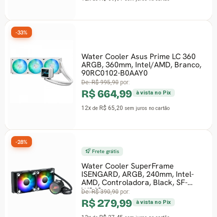
-33%
Water Cooler Asus Prime LC 360
ARGB, 360mm, Intel/AMD, Branco,
90RC0102-B0AAY0
De:
R$ 995,90
por:
R$ 664,99
à vista no Pix
12x
R$ 65,20
de
sem juros
no cartão
-28%
Frete grátis
Water Cooler SuperFrame
ISENGARD, ARGB, 240mm, Intel-
AMD, Controladora, Black, SF-
W240
De:
R$ 390,90
por:
R$ 279,99
à vista no Pix