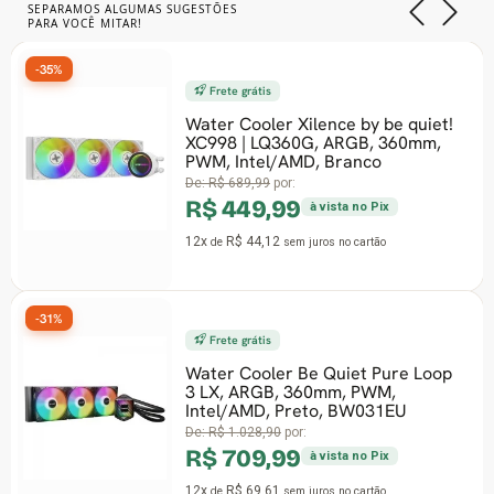
SEPARAMOS ALGUMAS SUGESTÕES
PARA VOCÊ MITAR!
-35%
Frete grátis
Water Cooler Xilence by be quiet!
XC998 | LQ360G, ARGB, 360mm,
PWM, Intel/AMD, Branco
De:
R$ 689,99
por:
R$ 449,99
à vista no Pix
12x
R$ 44,12
de
sem juros
no cartão
-31%
Frete grátis
Water Cooler Be Quiet Pure Loop
3 LX, ARGB, 360mm, PWM,
Intel/AMD, Preto, BW031EU
De:
R$ 1.028,90
por:
R$ 709,99
à vista no Pix
12x
R$ 69,61
de
sem juros
no cartão