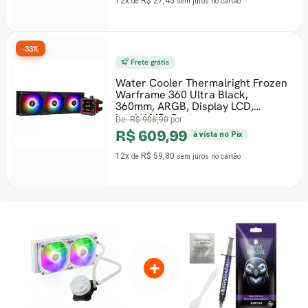
12x
R$ 27,45
de
sem juros
no cartão
-33%
Frete grátis
Water Cooler Thermalright Frozen
Warframe 360 Ultra Black,
360mm, ARGB, Display LCD,
Intel/AMD, Preto
De:
R$ 906,90
por:
R$ 609,99
à vista no Pix
12x
R$ 59,80
de
sem juros
no cartão
+