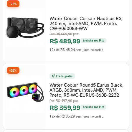
-27%
-39
Water Cooler Corsair Nautilus RS,
240mm, Intel-AMD, PWM, Preto,
CW-9060088-WW
De:
R$ 669,90
por:
R$ 489,99
à vista no Pix
12x
R$ 48,04
de
sem juros
no cartão
-28%
Frete grátis
Water Cooler Round5 Eurus Black,
-14
ARGB, 360mm, Intel-AMD, PWM,
Preto, R5-WC-EURUS-360B-2232
De:
R$ 497,90
por:
R$ 359,99
à vista no Pix
12x
R$ 35,29
de
sem juros
no cartão