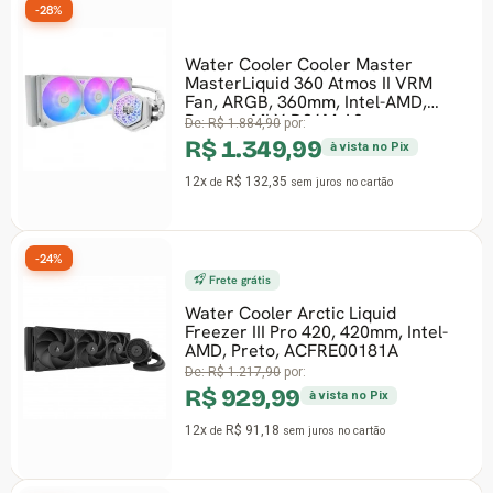
-28%
-35
Water Cooler Cooler Master
MasterLiquid 360 Atmos II VRM
Fan, ARGB, 360mm, Intel-AMD,
Branco, MLX-D36M-A2
De:
R$ 1.884,90
por:
R$ 1.349,99
à vista no Pix
12x
R$ 132,35
de
sem juros
no cartão
-24%
-31
Frete grátis
Water Cooler Arctic Liquid
Freezer III Pro 420, 420mm, Intel-
AMD, Preto, ACFRE00181A
De:
R$ 1.217,90
por:
R$ 929,99
à vista no Pix
12x
R$ 91,18
de
sem juros
no cartão