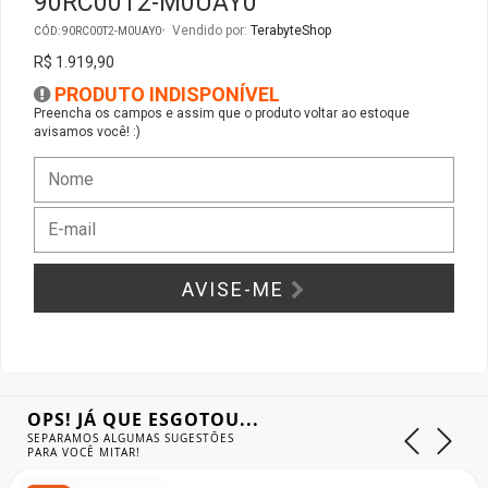
90RC00T2-M0UAY0
Vendido por:
TerabyteShop
CÓD: 90RC00T2-M0UAY0
Gabinete Liketec
Fonte Thermaltake
R$ 1.919,90
PRODUTO INDISPONÍVEL
Ver Todos
Fontes Diversas
Preencha os campos e assim que o produto voltar ao estoque
avisamos você! :)
Ver Todos
AVISE-ME
OPS! JÁ QUE ESGOTOU...
SEPARAMOS ALGUMAS SUGESTÕES
PARA VOCÊ MITAR!