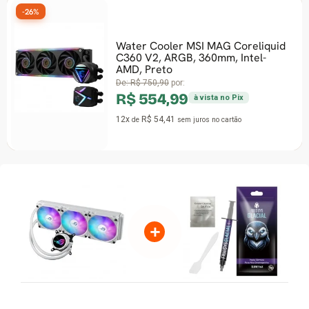
-26%
Water Cooler MSI MAG Coreliquid
C360 V2, ARGB, 360mm, Intel-
-21
AMD, Preto
De:
R$ 750,90
por:
R$ 554,99
à vista no Pix
12x
R$ 54,41
de
sem juros
no cartão
+