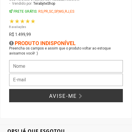
Vendido por:
TerabyteShop
FRETE GRÁTIS:
RS,PR,SC,SP,MG,RJ,ES
Gabinete Liketec
Fonte Thermaltake
★★★★★
8 avaliações
Ver Todos
Fontes Diversas
R$ 1.499,99
PRODUTO INDISPONÍVEL
Ver Todos
Preencha os campos e assim que o produto voltar ao estoque
avisamos você! :)
AVISE-ME
OPS! JÁ QUE ESGOTOU...