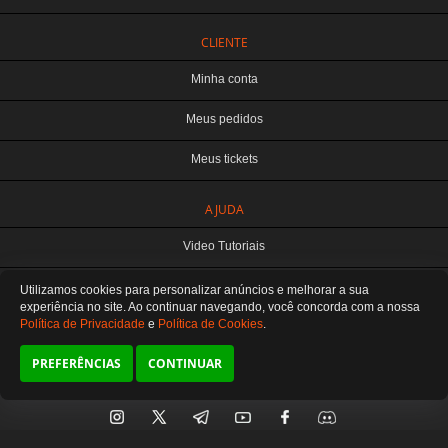
CLIENTE
Minha conta
Meus pedidos
Meus tickets
TERABYTE ATACADO E VAREJO DE PRODUTOS DE INFORMATICA LTDA
AJUDA
CNPJ: 07.993.973/0001-18 | Curitiba-PR
Este site é protegido por reCAPTCHA e a
Política de Privacidade
e os
Termos de
Video Tutoriais
Serviço
do Google se aplicam.
ATENDIMENTO
Manuseio do Produto
Utilizamos cookies para personalizar anúncios e melhorar a sua
De segunda a sexta das 8:30 às 12H / 13H às 18H
SOMOS E-COMMERCE - NÃO TEMOS ATENDIMENTO LOCAL
experiência no site. Ao continuar navegando, você concorda
com a nossa
Política de Privacidade
e
Política de Cookies
.
Fale Conosco
Preferências de cookies
PREFERÊNCIAS
CONTINUAR
SIGA-NOS