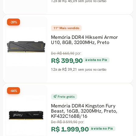
12x
R$ 45,09
de
sem juros
no cartão
-39%
11º Mais vendido
-
Memória DDR4 Hiksemi Armor
U10, 8GB, 3200MHz, Preto
De:
R$ 660,90
por:
R$ 399,90
à vista no Pix
12x
R$ 39,21
de
sem juros
no cartão
-44%
Frete grátis
Memória DDR4 Kingston Fury
-
Beast, 16GB, 3200MHz, Preto,
KF432C16BB/16
De:
R$ 3.599,90
por:
R$ 1.999,90
à vista no Pix