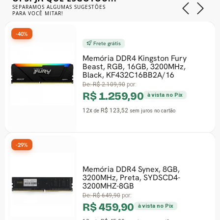
SEPARAMOS ALGUMAS SUGESTÕES
PARA VOCÊ MITAR!
-40%
-
Frete grátis
Memória DDR4 Kingston Fury
Beast, RGB, 16GB, 3200MHz,
Black, KF432C16BB2A/16
De:
R$ 2.109,90
por:
R$ 1.259,90
à vista no Pix
12x
R$ 123,52
de
sem juros
no cartão
-29%
-
Memória DDR4 Synex, 8GB,
3200MHz, Preta, SYDSCD4-
3200MHZ-8GB
De:
R$ 649,90
por:
R$ 459,90
à vista no Pix