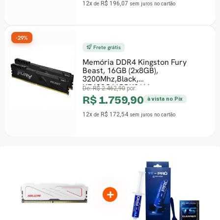
12x
R$ 196,07
de
sem juros
no cartão
-29%
Frete grátis
Memória DDR4 Kingston Fury
Beast, 16GB (2x8GB),
3200Mhz,Black,
KF432C16BBK2/16
De:
R$ 2.462,90
por:
R$ 1.759,90
à vista no Pix
12x
R$ 172,54
de
sem juros
no cartão
+