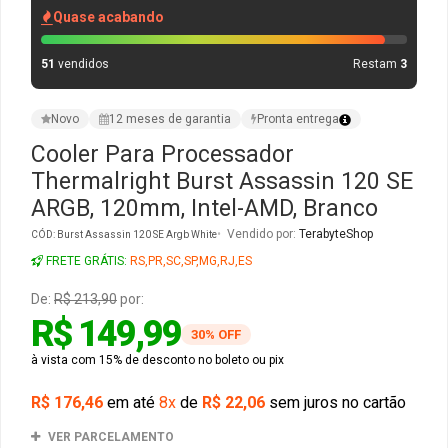
Quase acabando
Gabinete Liketec
Fonte Thermaltake
51
vendidos
Restam
3
Ver Todos
Fontes Diversas
Novo
12 meses de garantia
Pronta entrega
Ver Todos
Cooler Para Processador
Thermalright Burst Assassin 120 SE
ARGB, 120mm, Intel-AMD, Branco
Vendido por:
TerabyteShop
CÓD: Burst Assassin 120 SE Argb White
FRETE GRÁTIS:
RS,PR,SC,SP,MG,RJ,ES
De:
R$ 213,90
por:
R$ 149,99
30% OFF
à vista com 15% de desconto no boleto ou pix
R$ 176,46
em até
8x
de
R$ 22,06
sem juros no cartão
VER PARCELAMENTO