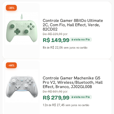
-35%
Controle Gamer 8BitDo Ultimate
2C, Com Fio, Hall Effect, Verde,
82CD02
De:
R$ 229,99
por:
R$ 149,99
à vista no Pix
8x
R$ 22,06
de
sem juros
no cartão
-44%
Controle Gamer Machenike G5
Pro V2, Wireless/Bluetooth, Hall
Effect, Branco, JJ02GL00B
De:
R$ 501,90
por:
R$ 279,99
à vista no Pix
12x
R$ 27,45
de
sem juros
no cartão