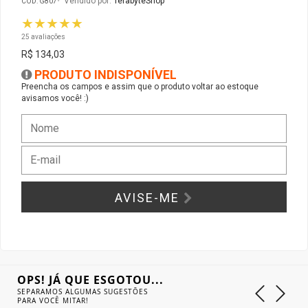
Vendido por:
TerabyteShop
CÓD: G807
★★★★★
Gabinete Liketec
Fonte Thermaltake
25 avaliações
R$ 134,03
Ver Todos
Fontes Diversas
PRODUTO INDISPONÍVEL
Preencha os campos e assim que o produto voltar ao estoque
avisamos você! :)
Ver Todos
AVISE-ME
OPS! JÁ QUE ESGOTOU...
SEPARAMOS ALGUMAS SUGESTÕES
PARA VOCÊ MITAR!