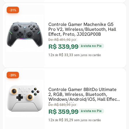
-31%
Controle Gamer Machenike G5
Pro V2, Wireless/Bluetooth, Hall
Effect, Preto, JJ02GP00B
De:
R$ 491,90
por:
R$ 339,99
à vista no Pix
12x
R$ 33,33
de
sem juros
no cartão
-39%
Controle Gamer 8BitDo Ultimate
2, RGB, Wireless, Bluetooth,
Windows/Android/iOS, Hall Effect,
Branco, 81H
De:
R$ 589,99
por:
R$ 359,99
à vista no Pix
12x
R$ 35,29
de
sem juros
no cartão